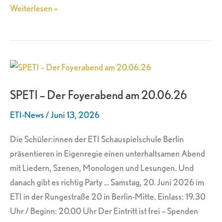
Weiterlesen »
SPETI
–
SPETI – Der Foyerabend am 20.06.26
Der
Foyerabend
ETI-News
/
Juni 13, 2026
am
20.06.26
Die Schüler:innen der ETI Schauspielschule Berlin
präsentieren in Eigenregie einen unterhaltsamen Abend
mit Liedern, Szenen, Monologen und Lesungen. Und
danach gibt es richtig Party … Samstag, 20. Juni 2026 im
ETI in der Rungestraße 20 in Berlin-Mitte. Einlass: 19.30
Uhr / Beginn: 20.00 Uhr Der Eintritt ist frei – Spenden