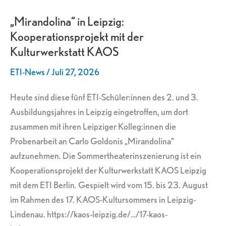
Leipzig:
„Mirandolina“ in Leipzig:
Kooperationsprojekt
Kooperationsprojekt mit der
mit
Kulturwerkstatt KAOS
der
Kulturwerkstatt
ETI-News
/
Juli 27, 2026
KAOS
Heute sind diese fünf ETI-Schüler:innen des 2. und 3.
Ausbildungsjahres in Leipzig eingetroffen, um dort
zusammen mit ihren Leipziger Kolleg:innen die
Probenarbeit an Carlo Goldonis „Mirandolina“
aufzunehmen. Die Sommertheaterinszenierung ist ein
Kooperationsprojekt der Kulturwerkstatt KAOS Leipzig
mit dem ETI Berlin. Gespielt wird vom 15. bis 23. August
im Rahmen des 17. KAOS-Kultursommers in Leipzig-
Lindenau. https://kaos-leipzig.de/…/17-kaos-