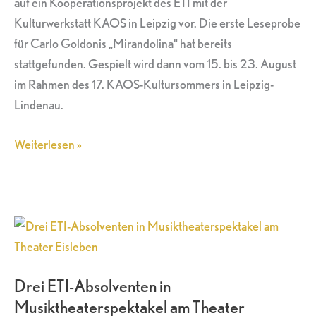
auf ein Kooperationsprojekt des ETI mit der
Kulturwerkstatt KAOS in Leipzig vor. Die erste Leseprobe
für Carlo Goldonis „Mirandolina“ hat bereits
stattgefunden. Gespielt wird dann vom 15. bis 23. August
im Rahmen des 17. KAOS-Kultursommers in Leipzig-
Lindenau.
Weiterlesen »
Drei
ETI-
Absolventen
Drei ETI-Absolventen in
in
Musiktheaterspektakel am Theater
Musiktheaterspektakel