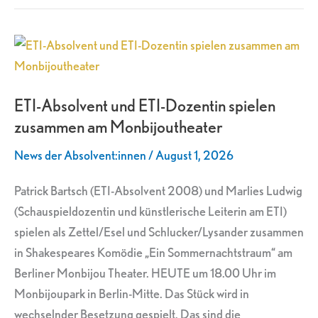
ETI-
Absolvent
und
ETI-Absolvent und ETI-Dozentin spielen
ETI-
zusammen am Monbijoutheater
Dozentin
spielen
News der Absolvent:innen
/
August 1, 2026
zusammen
am
Patrick Bartsch (ETI-Absolvent 2008) und Marlies Ludwig
Monbijoutheater
(Schauspieldozentin und künstlerische Leiterin am ETI)
spielen als Zettel/Esel und Schlucker/Lysander zusammen
in Shakespeares Komödie „Ein Sommernachtstraum“ am
Berliner Monbijou Theater. HEUTE um 18.00 Uhr im
Monbijoupark in Berlin-Mitte. Das Stück wird in
wechselnder Besetzung gespielt. Das sind die