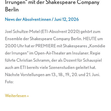
Irrungen“ mit der Shakespeare Company
der
Berlin
Irrungen“
mit
News der Absolvent:innen
/
Juni 12, 2026
der
Shakespeare
Joel Schultze-Motel (ETI-Absolvent 2020) gehört zum
Company
Ensemble der Shakespeare Company Berlin. HEUTE um
Berlin
20.00 Uhr hat er PREMIERE mit Shakespeares „Komödie
der Irrungen“ im Open-Air-Theater am Insulaner. Regie
führte Christian Schramm, der als Dozent für Schauspiel
auch am ETI bereits viele Szenenstudien geleitet hat.
Nächste Vorstellungen am 13., 18., 19., 20. und 21. Juni.
Foto:
Weiterlesen »