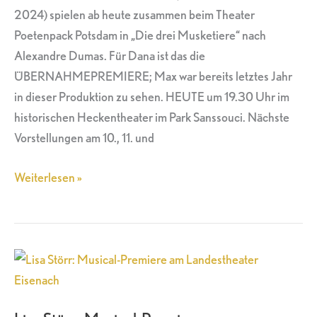
drei
2024) spielen ab heute zusammen beim Theater
Musketiere“
Poetenpack Potsdam in „Die drei Musketiere“ nach
in
Alexandre Dumas. Für Dana ist das die
Potsdam
ÜBERNAHMEPREMIERE; Max war bereits letztes Jahr
in dieser Produktion zu sehen. HEUTE um 19.30 Uhr im
historischen Heckentheater im Park Sanssouci. Nächste
Vorstellungen am 10., 11. und
Weiterlesen »
Lisa
Störr:
Musical-