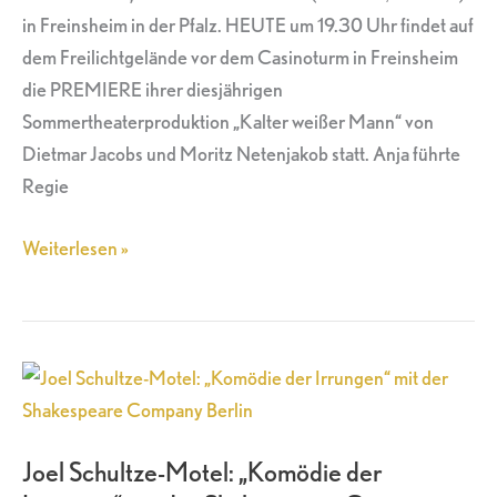
in Freinsheim in der Pfalz. HEUTE um 19.30 Uhr findet auf
dem Freilichtgelände vor dem Casinoturm in Freinsheim
die PREMIERE ihrer diesjährigen
Sommertheaterproduktion „Kalter weißer Mann“ von
Dietmar Jacobs und Moritz Netenjakob statt. Anja führte
Regie
Weiterlesen »
Joel
Schultze-
Motel:
Joel Schultze-Motel: „Komödie der
„Komödie