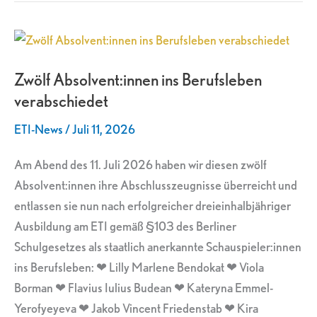
Zwölf
Absolvent:innen
Zwölf Absolvent:innen ins Berufsleben
ins
verabschiedet
Berufsleben
verabschiedet
ETI-News
/
Juli 11, 2026
Am Abend des 11. Juli 2026 haben wir diesen zwölf
Absolvent:innen ihre Abschlusszeugnisse überreicht und
entlassen sie nun nach erfolgreicher dreieinhalbjähriger
Ausbildung am ETI gemäß §103 des Berliner
Schulgesetzes als staatlich anerkannte Schauspieler:innen
ins Berufsleben: ❤ Lilly Marlene Bendokat ❤ Viola
Borman ❤ Flavius Iulius Budean ❤ Kateryna Emmel-
Yerofyeyeva ❤ Jakob Vincent Friedenstab ❤ Kira