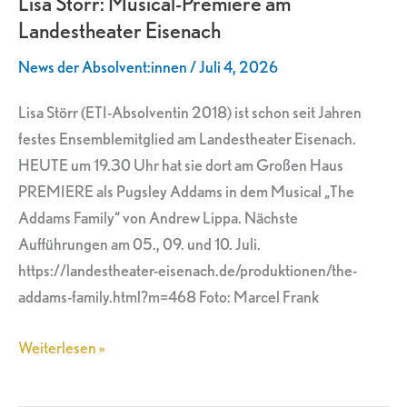
Lisa Störr: Musical-Premiere am
Premiere
Landestheater Eisenach
am
Landestheater
News der Absolvent:innen
/
Juli 4, 2026
Eisenach
Lisa Störr (ETI-Absolventin 2018) ist schon seit Jahren
festes Ensemblemitglied am Landestheater Eisenach.
HEUTE um 19.30 Uhr hat sie dort am Großen Haus
PREMIERE als Pugsley Addams in dem Musical „The
Addams Family“ von Andrew Lippa. Nächste
Aufführungen am 05., 09. und 10. Juli.
https://landestheater-eisenach.de/produktionen/the-
addams-family.html?m=468 Foto: Marcel Frank
Weiterlesen »