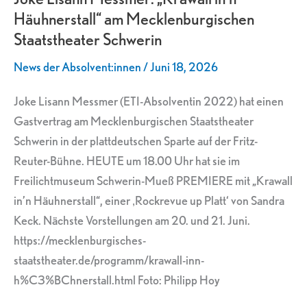
Häuhnerstall“ am Mecklenburgischen
in’n
Staatstheater Schwerin
Häuhnerstall“
am
News der Absolvent:innen
/
Juni 18, 2026
Mecklenburgischen
Staatstheater
Joke Lisann Messmer (ETI-Absolventin 2022) hat einen
Schwerin
Gastvertrag am Mecklenburgischen Staatstheater
Schwerin in der plattdeutschen Sparte auf der Fritz-
Reuter-Bühne. HEUTE um 18.00 Uhr hat sie im
Freilichtmuseum Schwerin-Mueß PREMIERE mit „Krawall
in’n Häuhnerstall“, einer ‚Rockrevue up Platt‘ von Sandra
Keck. Nächste Vorstellungen am 20. und 21. Juni.
https://mecklenburgisches-
staatstheater.de/programm/krawall-inn-
h%C3%BChnerstall.html Foto: Philipp Hoy