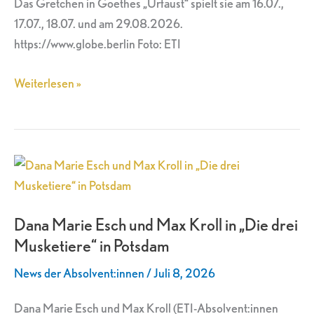
Das Gretchen in Goethes „Urfaust“ spielt sie am 16.07.,
17.07., 18.07. und am 29.08.2026.
https://www.globe.berlin Foto: ETI
Weiterlesen »
Dana
Marie
Esch
Dana Marie Esch und Max Kroll in „Die drei
und
Musketiere“ in Potsdam
Max
Kroll
News der Absolvent:innen
/
Juli 8, 2026
in
„Die
Dana Marie Esch und Max Kroll (ETI-Absolvent:innen