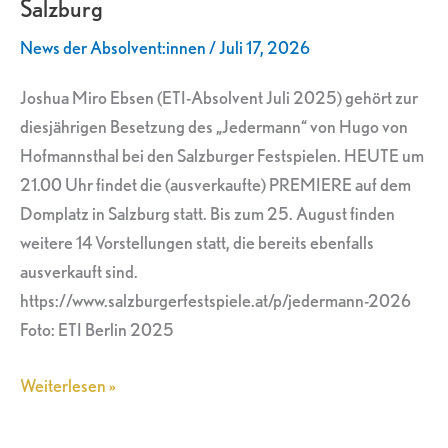
Salzburg
„Jedermann“
in
News der Absolvent:innen
/
Juli 17, 2026
Salzburg
Joshua Miro Ebsen (ETI-Absolvent Juli 2025) gehört zur
diesjährigen Besetzung des „Jedermann“ von Hugo von
Hofmannsthal bei den Salzburger Festspielen. HEUTE um
21.00 Uhr findet die (ausverkaufte) PREMIERE auf dem
Domplatz in Salzburg statt. Bis zum 25. August finden
weitere 14 Vorstellungen statt, die bereits ebenfalls
ausverkauft sind.
https://www.salzburgerfestspiele.at/p/jedermann-2026
Foto: ETI Berlin 2025
Weiterlesen »