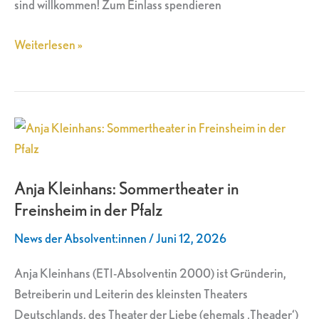
sind willkommen! Zum Einlass spendieren
Weiterlesen »
Anja
Kleinhans:
Sommertheater
Anja Kleinhans: Sommertheater in
in
Freinsheim in der Pfalz
Freinsheim
in
News der Absolvent:innen
/
Juni 12, 2026
der
Pfalz
Anja Kleinhans (ETI-Absolventin 2000) ist Gründerin,
Betreiberin und Leiterin des kleinsten Theaters
Deutschlands, des Theater der Liebe (ehemals ‚Theader‘)