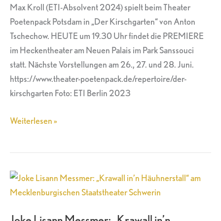
Poetenpack
Max Kroll (ETI-Absolvent 2024) spielt beim Theater
Potsdam
Poetenpack Potsdam in „Der Kirschgarten“ von Anton
Tschechow. HEUTE um 19.30 Uhr findet die PREMIERE
im Heckentheater am Neuen Palais im Park Sanssouci
statt. Nächste Vorstellungen am 26., 27. und 28. Juni.
https://www.theater-poetenpack.de/repertoire/der-
kirschgarten Foto: ETI Berlin 2023
Weiterlesen »
Joke
Lisann
Messmer:
Joke Lisann Messmer: „Krawall in’n
„Krawall