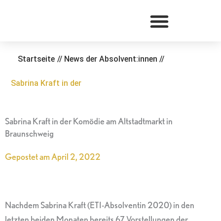
Zum
Inhalt
springen
Startseite
//
News der Absolvent:innen
//
Sabrina Kraft in der
Sabrina Kraft in der Komödie am Altstadtmarkt in
Braunschweig
Gepostet am
April 2, 2022
Nachdem Sabrina Kraft (ETI-Absolventin 2020) in den
letzten beiden Monaten bereits 67 Vorstellungen der