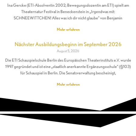
Ina Gercke (ETI-Absolventin 2002; Bewegungsdozentin am ETI) spielt am
Theaternatur Festival in Beneckenstein in „Irgendwas mit:
SCHNEEWITTCHEN! Alles was ich dir nicht glaube“ von Benjamin
Mehr erfahren
Nächster Ausbildungsbeginn im September 2026
August 5, 2026
Die ETI Schauspielschule Berlin des Europäischen Theaterinstituts e.V. wurde
1997 gegründet und ist eine „staatlich anerkannte Ergänzungsschule“ (§103)
für Schauspiel in Berlin. Die Senatsverwaltung bescheinigt,
Mehr erfahren