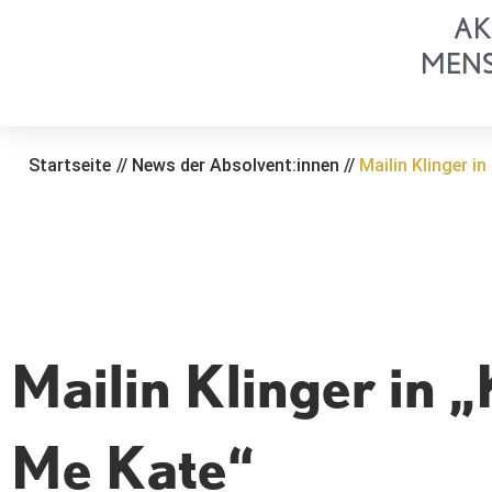
Zum
AK
Inhalt
MEN
springen
Startseite
//
News der Absolvent:innen
//
Mailin Klinger in
Mailin Klinger in „
Me Kate“