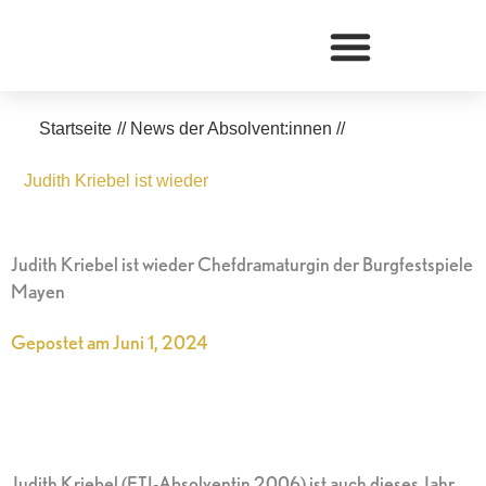
Zum
Inhalt
springen
Startseite
//
News der Absolvent:innen
//
Judith Kriebel ist wieder
Judith Kriebel ist wieder Chefdramaturgin der Burgfestspiele
Mayen
Gepostet am
Juni 1, 2024
Judith Kriebel (ETI-Absolventin 2006) ist auch dieses Jahr