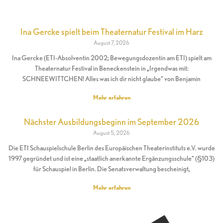
Ina Gercke spielt beim Theaternatur Festival im Harz
August 7, 2026
Ina Gercke (ETI-Absolventin 2002; Bewegungsdozentin am ETI) spielt am
Theaternatur Festival in Beneckenstein in „Irgendwas mit:
SCHNEEWITTCHEN! Alles was ich dir nicht glaube“ von Benjamin
Mehr erfahren
Nächster Ausbildungsbeginn im September 2026
August 5, 2026
Die ETI Schauspielschule Berlin des Europäischen Theaterinstituts e.V. wurde
1997 gegründet und ist eine „staatlich anerkannte Ergänzungsschule“ (§103)
für Schauspiel in Berlin. Die Senatsverwaltung bescheinigt,
Mehr erfahren