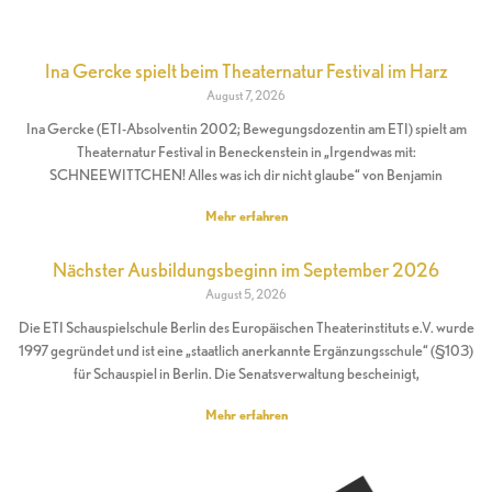
Ina Gercke spielt beim Theaternatur Festival im Harz
August 7, 2026
Ina Gercke (ETI-Absolventin 2002; Bewegungsdozentin am ETI) spielt am
Theaternatur Festival in Beneckenstein in „Irgendwas mit:
SCHNEEWITTCHEN! Alles was ich dir nicht glaube“ von Benjamin
Mehr erfahren
Nächster Ausbildungsbeginn im September 2026
August 5, 2026
Die ETI Schauspielschule Berlin des Europäischen Theaterinstituts e.V. wurde
1997 gegründet und ist eine „staatlich anerkannte Ergänzungsschule“ (§103)
für Schauspiel in Berlin. Die Senatsverwaltung bescheinigt,
Mehr erfahren