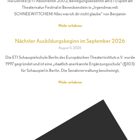
Ina Gercke (ETI-Absolventin 2002; Bewegungsdozentin am ETI) spielt am
Theaternatur Festival in Beneckenstein in „Irgendwas mit:
SCHNEEWITTCHEN! Alles was ich dir nicht glaube“ von Benjamin
Mehr erfahren
Nächster Ausbildungsbeginn im September 2026
August 5, 2026
Die ETI Schauspielschule Berlin des Europäischen Theaterinstituts e.V. wurde
1997 gegründet und ist eine „staatlich anerkannte Ergänzungsschule“ (§103)
für Schauspiel in Berlin. Die Senatsverwaltung bescheinigt,
Mehr erfahren