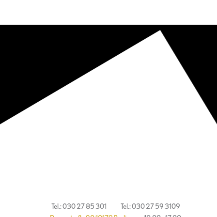
Europäisches Theaterinstitut e.V.
ETI Schauspielschule Berlin
© 2021
Impressum
Tel.: 030 27 85 301
Tel.: 030 27 59 3109