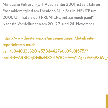
Minouche Petrusch (ETI-Absolventin 2001) ist seit Jahren
Ensemblemitglied am Theater o.N. in Berlin. HEUTE um
20.00 Uhr hat sie dort PREMIERE mit „so much pain!“
Nächste Vorstellungen am 20., 23. und 24. November.
https://www.theater-on.de/inszenierungen/detailseite-
repertoire/so-much-
pain/b3410d3c6281e573d4427e6c09c8f575/?
fbclid=IwAR3fGqDFdhaH33fTWfGmAwaYZgezVcFqPXbV_