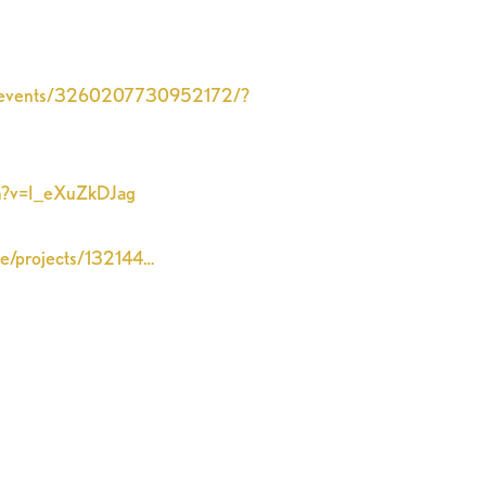
m/events/3260207730952172/?
ch?v=I_eXuZkDJag
de/projects/132144…