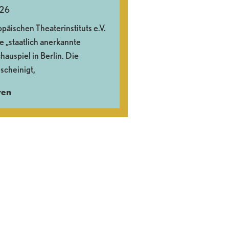
026
päischen Theaterinstituts e.V.
e „staatlich anerkannte
auspiel in Berlin. Die
scheinigt,
ren