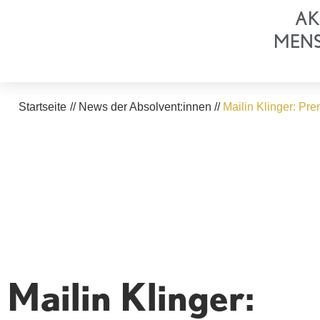
Zum
AK
Inhalt
MEN
springen
Startseite
//
News der Absolvent:innen
//
Mailin Klinger: Pr
Mailin Klinger: