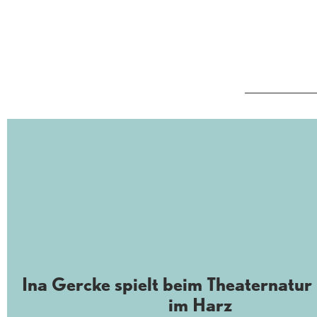
Ina Gercke spielt beim Theaternatur 
im Harz