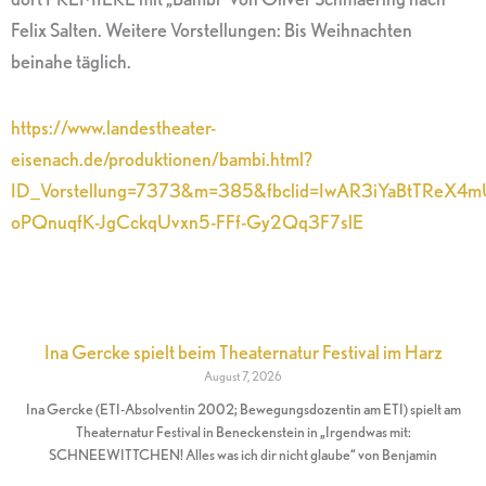
Felix Salten. Weitere Vorstellungen: Bis Weihnachten
beinahe täglich.
https://www.landestheater-
eisenach.de/produktionen/bambi.html?
ID_Vorstellung=7373&m=385&fbclid=IwAR3iYaBtTReX4m
oPQnuqfK-JgCckqUvxn5-FFf-Gy2Qq3F7slE
Ina Gercke spielt beim Theaternatur Festival im Harz
August 7, 2026
Ina Gercke (ETI-Absolventin 2002; Bewegungsdozentin am ETI) spielt am
Theaternatur Festival in Beneckenstein in „Irgendwas mit:
SCHNEEWITTCHEN! Alles was ich dir nicht glaube“ von Benjamin