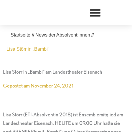
Zum
Inhalt
springen
Startseite
//
News der Absolvent:innen
//
Lisa Störr in „Bambi“
Lisa Störr in „Bambi“ am Landestheater Eisenach
Gepostet am
November 24, 2021
Lisa Störr (ETI-Absolventin 2018) ist Ensemblemitglied am
Landestheater Eisenach. HEUTE um 09.00 Uhr hatte sie
dort PREMIERE mit „Bambi“ von Oliver Schmaering nach