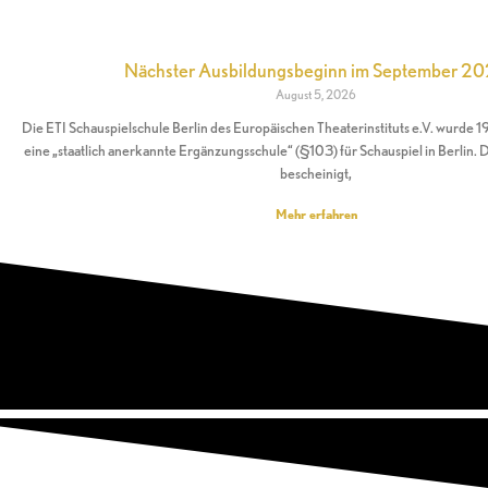
Nächster Ausbildungsbeginn im September 2
August 5, 2026
Die ETI Schauspielschule Berlin des Europäischen Theaterinstituts e.V. wurde 1
eine „staatlich anerkannte Ergänzungsschule“ (§103) für Schauspiel in Berlin.
bescheinigt,
Mehr erfahren