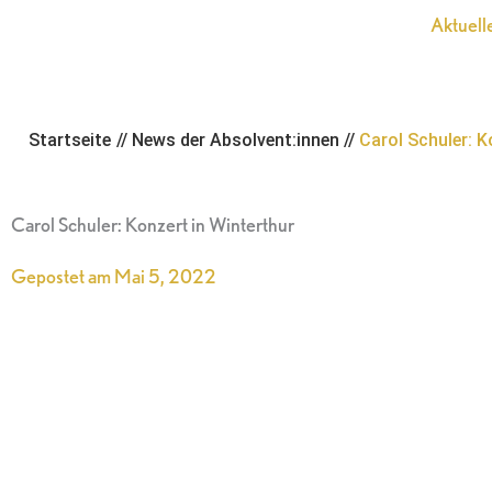
Zum
Aktuell
Inhalt
springen
Startseite
//
News der Absolvent:innen
//
Carol Schuler: K
Carol Schuler: Konzert in Winterthur
Gepostet am
Mai 5, 2022