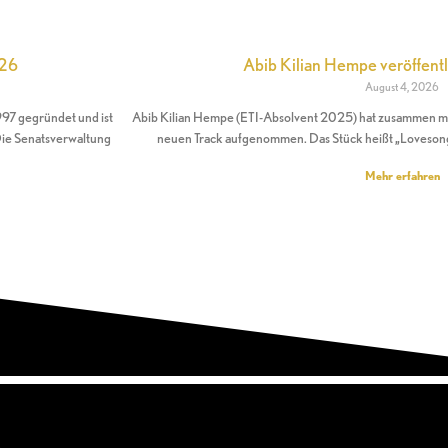
026
Abib Kilian Hempe veröffentl
August 4, 2026
997 gegründet und ist
Abib Kilian Hempe (ETI-Absolvent 2025) hat zusammen mi
 Die Senatsverwaltung
neuen Track aufgenommen. Das Stück heißt „Lovesong
Mehr erfahren