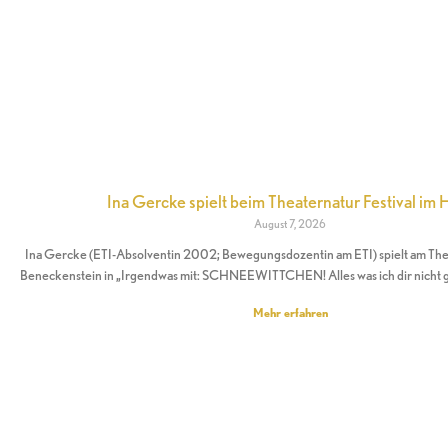
Ina Gercke spielt beim Theaternatur Festival im 
August 7, 2026
Ina Gercke (ETI-Absolventin 2002; Bewegungsdozentin am ETI) spielt am Theat
Beneckenstein in „Irgendwas mit: SCHNEEWITTCHEN! Alles was ich dir nicht 
Mehr erfahren