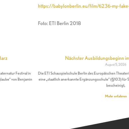
https://babylonberlin.eu/film/6236-my-fake
Foto: ETI Berlin 2018
Harz
Nächster Ausbildungsbeginn 
August 5, 2026
ernatur Festival in
Die ETI Schauspielschule Berlin des Europäischen Theateri
glaube“ von Benjamin
eine „staatlich anerkannte Ergänzungsschule“ (§103) für S
bescheinigt,
Mehr erfahren