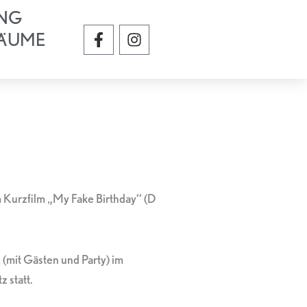
NG
F
I
ÄUME
a
n
c
s
e
t
b
a
o
g
o
r
k
a
-
m
f
 Kurzfilm ‚,My Fake Birthday‘‘ (D
mit Gästen und Party) im
 statt.