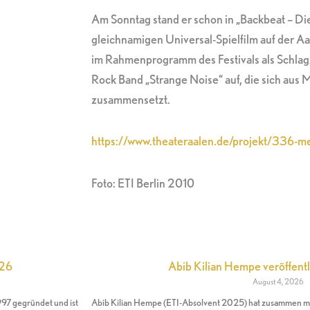
Am Sonntag stand er schon in „Backbeat – D
gleichnamigen Universal-Spielfilm auf der Aa
im Rahmenprogramm des Festivals als Schlagz
Rock Band „Strange Noise“ auf, die sich aus
zusammensetzt.
https://www.theateraalen.de/projekt/336-
Foto: ETI Berlin 2010
026
Abib Kilian Hempe veröffentl
August 4, 2026
997 gegründet und ist
Abib Kilian Hempe (ETI-Absolvent 2025) hat zusammen mi