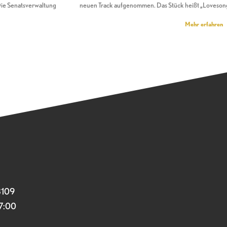
 Die Senatsverwaltung
neuen Track aufgenommen. Das Stück heißt „Lovesong
Mehr erfahren
3109
17:00