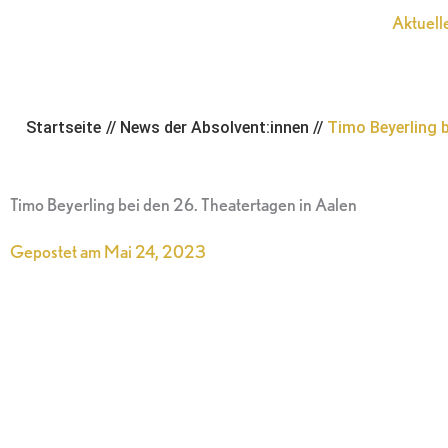
Zum
Aktuell
Inhalt
springen
Startseite
//
News der Absolvent:innen
//
Timo Beyerling b
Timo Beyerling bei den 26. Theatertagen in Aalen
Gepostet am
Mai 24, 2023