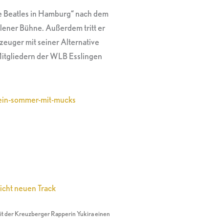
ie Beatles in Hamburg“ nach dem
lener Bühne. Außerdem tritt er
euger mit seiner Alternative
 Mitgliedern der WLB Esslingen
mein-sommer-mit-mucks
icht neuen Track
t der Kreuzberger Rapperin Yukira einen