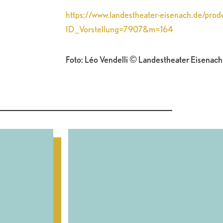
https://www.landestheater-eisenach.de/pro
ID_Vorstellung=7907&m=164
Foto: Léo Vendelli © Landestheater Eisenach