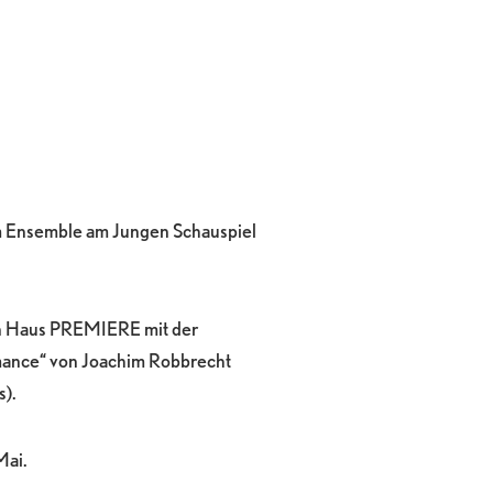
um Ensemble am Jungen Schauspiel
n Haus PREMIERE mit der
mance“ von Joachim Robbrecht
s).
Mai.