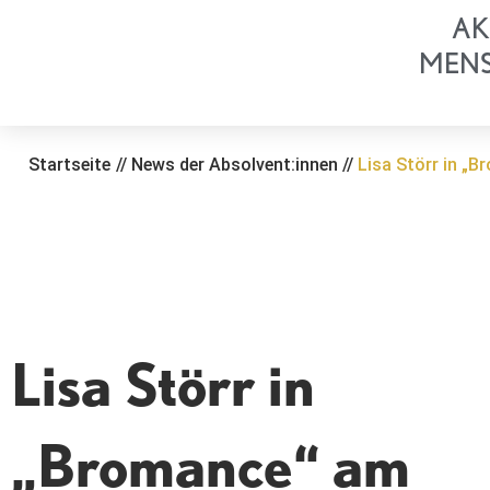
Zum
AK
Inhalt
MEN
springen
Startseite
//
News der Absolvent:innen
//
Lisa Störr in „
Lisa Störr in
„Bromance“ am