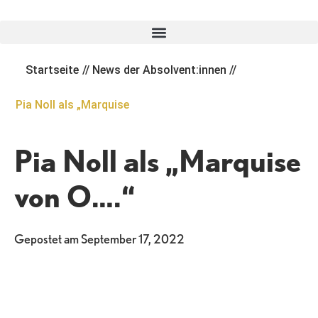
Zum
Inhalt
springen
Startseite
//
News der Absolvent:innen
//
Pia Noll als „Marquise
Pia Noll als „Marquise
von O….“
Gepostet am
September 17, 2022