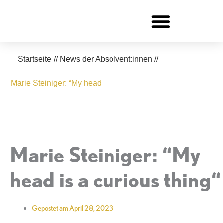
Zum
Inhalt
springen
Startseite
//
News der Absolvent:innen
//
Marie Steiniger: “My head
Marie Steiniger: “My
head is a curious thing“
Gepostet am
April 28, 2023