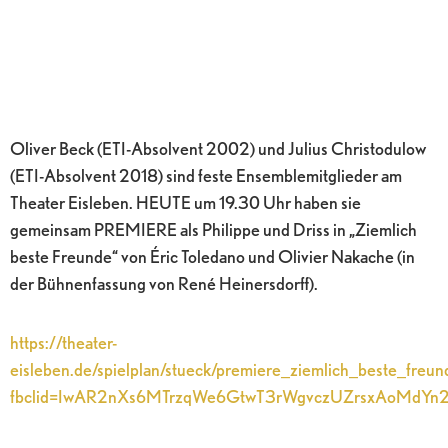
Oliver Beck (ETI-Absolvent 2002) und Julius Christodulow
(ETI-Absolvent 2018) sind feste Ensemblemitglieder am
Theater Eisleben. HEUTE um 19.30 Uhr haben sie
gemeinsam PREMIERE als Philippe und Driss in „Ziemlich
beste Freunde“ von Éric Toledano und Olivier Nakache (in
der Bühnenfassung von René Heinersdorff).
https://theater-
eisleben.de/spielplan/stueck/premiere_ziemlich_beste_freu
fbclid=IwAR2nXs6MTrzqWe6GtwT3rWgvczUZrsxAoMdY