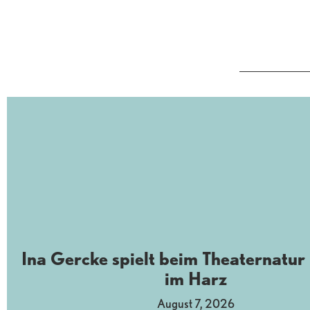
Ina Gercke spielt beim Theaternatur 
im Harz
August 7, 2026