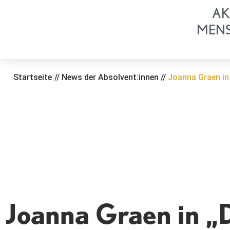
Zum
AK
Inhalt
MEN
springen
Startseite
//
News der Absolvent:innen
//
Joanna Graen in
Joanna Graen in „