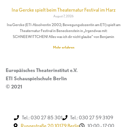
Ina Gercke spielt beim Theaternatur Festival im Harz
August 7, 2026
Ina Gercke (ETI-Absolventin 2002; Bewegungsdozentin am ETI) spielt am
Theaternatur Festival in Beneckenstein in „Irgendwas mit:
SCHNEEWITTCHEN! Alles was ich dir nicht glaube“ von Benjamin
Mehr erfahren
Europäisches Theaterinstitut e.V.
ETI Schauspielschule Berlin
© 2021
Impressum
Tel.: 030 27 85 301
Tel.: 030 27 59 3109
Rungestraße 20 10179 Berlin
10:00 - 17:00