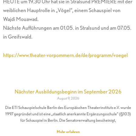
HEUTE um 19.30 Uhr hat sie in Stralsund PREMIERE mit der
weiblichen Hauptrolle in „Vögel“, einem Schauspiel von
Wajdi Mouawad.
Nächste Aufführungen am 01.05. in Stralsund und am 07.05.
in Greifswald.
https://www.theater-vorpommern.de/de/programm/voegel
Nächster Ausbildungsbeginn im September 2026
August 9, 2026
Die ETI Schauspielschule Berlin des Europäischen Theaterinstituts e.V. wurde
1997 gegründet und ist eine „staatlich anerkannte Ergänzungsschule“ (§103)
für Schauspiel in Berlin. Die Senatsverwaltung bescheinigt,
Mehr erfahren