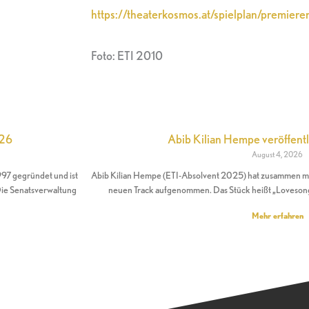
https://theaterkosmos.at/spielplan/premier
Foto: ETI 2010
026
Abib Kilian Hempe veröffentl
August 4, 2026
997 gegründet und ist
Abib Kilian Hempe (ETI-Absolvent 2025) hat zusammen mi
 Die Senatsverwaltung
neuen Track aufgenommen. Das Stück heißt „Lovesong
Mehr erfahren