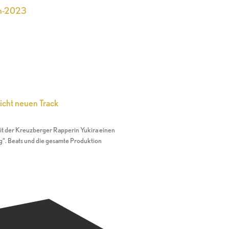
en-2023
icht neuen Track
t der Kreuzberger Rapperin Yukira einen
“. Beats und die gesamte Produktion