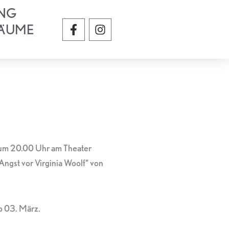
NG
F
I
ÄUME
a
n
c
s
e
t
b
a
o
g
o
r
k
a
-
m
f
 um 20.00 Uhr am Theater
gst vor Virginia Woolf“ von
b 03. März.