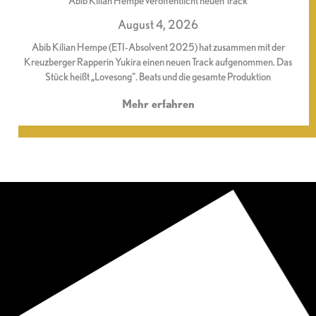
Abib Kilian Hempe veröffentlicht neuen Track
August 4, 2026
Abib Kilian Hempe (ETI-Absolvent 2025) hat zusammen mit der
Kreuzberger Rapperin Yukira einen neuen Track aufgenommen. Das
Stück heißt „Lovesong“. Beats und die gesamte Produktion
Mehr erfahren