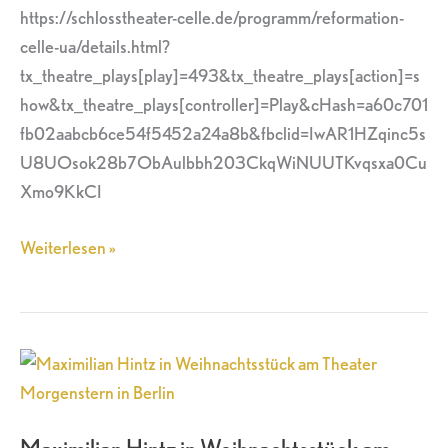
https://schlosstheater-celle.de/programm/reformation-
celle-ua/details.html?
tx_theatre_plays[play]=493&tx_theatre_plays[action]=s
how&tx_theatre_plays[controller]=Play&cHash=a60c701
fb02aabcb6ce54f5452a24a8b&fbclid=IwAR1HZqinc5s
U8UOsok28b7ObAulbbh203CkqWiNUUTKvqsxa0Cu
Xmo9KkCI
Weiterlesen »
Maximilian
Hintz
in