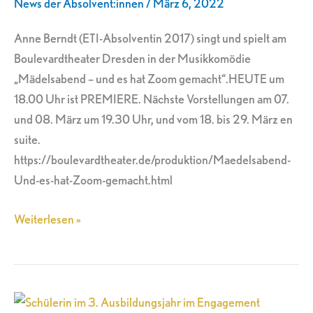
News der Absolvent:innen
/
März 6, 2022
Dresden
Anne Berndt (ETI-Absolventin 2017) singt und spielt am
Boulevardtheater Dresden in der Musikkomödie
„Mädelsabend – und es hat Zoom gemacht“.HEUTE um
18.00 Uhr ist PREMIERE. Nächste Vorstellungen am 07.
und 08. März um 19.30 Uhr, und vom 18. bis 29. März en
suite.
https://boulevardtheater.de/produktion/Maedelsabend-
Und-es-hat-Zoom-gemacht.html
Weiterlesen »
Schülerin