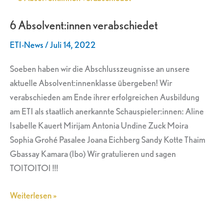
Absolvent:innen
6 Absolvent:innen verabschiedet
verabschiedet
ETI-News
/
Juli 14, 2022
Soeben haben wir die Abschlusszeugnisse an unsere
aktuelle Absolvent:innenklasse übergeben! Wir
verabschieden am Ende ihrer erfolgreichen Ausbildung
am ETI als staatlich anerkannte Schauspieler:innen: Aline
Isabelle Kauert Mirijam Antonia Undine Zuck Moira
Sophia Grohé Pasalee Joana Eichberg Sandy Kotte Thaim
Gbassay Kamara (Ibo) Wir gratulieren und sagen
TOITOITOI !!!
Weiterlesen »