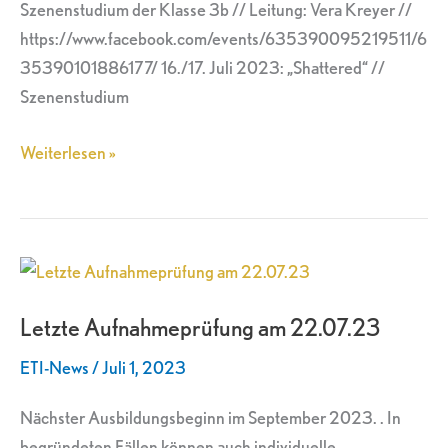
Szenenstudium der Klasse 3b // Leitung: Vera Kreyer //
https://www.facebook.com/events/635390095219511/6
35390101886177/ 16./17. Juli 2023: „Shattered“ //
Szenenstudium
Weiterlesen »
Letzte
Aufnahmeprüfung
Letzte Aufnahmeprüfung am 22.07.23
am
22.07.23
ETI-News
/
Juli 1, 2023
Nächster Ausbildungsbeginn im September 2023. . In
begründeten Fällen können auch individuelle