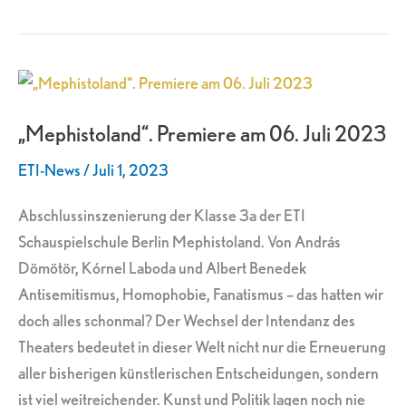
„Mephistoland“.
Premiere
„Mephistoland“. Premiere am 06. Juli 2023
am
06.
ETI-News
/
Juli 1, 2023
Juli
2023
Abschlussinszenierung der Klasse 3a der ETI
Schauspielschule Berlin Mephistoland. Von András
Dömötör, Kórnel Laboda und Albert Benedek
Antisemitismus, Homophobie, Fanatismus – das hatten wir
doch alles schonmal? Der Wechsel der Intendanz des
Theaters bedeutet in dieser Welt nicht nur die Erneuerung
aller bisherigen künstlerischen Entscheidungen, sondern
ist viel weitreichender. Kunst und Politik lagen noch nie