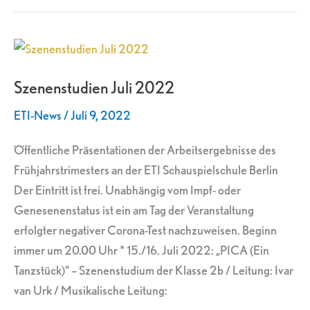
Szenenstudien
Juli
Szenenstudien Juli 2022
2022
ETI-News
/
Juli 9, 2022
Öffentliche Präsentationen der Arbeitsergebnisse des
Frühjahrstrimesters an der ETI Schauspielschule Berlin
Der Eintritt ist frei. Unabhängig vom Impf- oder
Genesenenstatus ist ein am Tag der Veranstaltung
erfolgter negativer Corona-Test nachzuweisen. Beginn
immer um 20.00 Uhr * 15./16. Juli 2022: „PICA (Ein
Tanzstück)“ – Szenenstudium der Klasse 2b / Leitung: Ivar
van Urk / Musikalische Leitung: