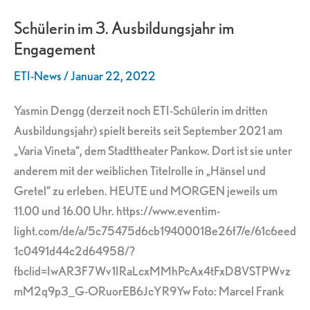
im
Schülerin im 3. Ausbildungsjahr im
3.
Engagement
Ausbildungsjahr
im
ETI-News
/
Januar 22, 2022
Engagement
Yasmin Dengg (derzeit noch ETI-Schülerin im dritten
Ausbildungsjahr) spielt bereits seit September 2021 am
„Varia Vineta“, dem Stadttheater Pankow. Dort ist sie unter
anderem mit der weiblichen Titelrolle in „Hänsel und
Gretel“ zu erleben. HEUTE und MORGEN jeweils um
11.00 und 16.00 Uhr. https://www.eventim-
light.com/de/a/5c75475d6cb19400018e26f7/e/61c6eed
1c0491d44c2d64958/?
fbclid=IwAR3F7Wv1IRaLcxMMhPcAx4tFxD8VSTPWvz
mM2q9p3_G-ORuorEB6JcYR9Yw Foto: Marcel Frank