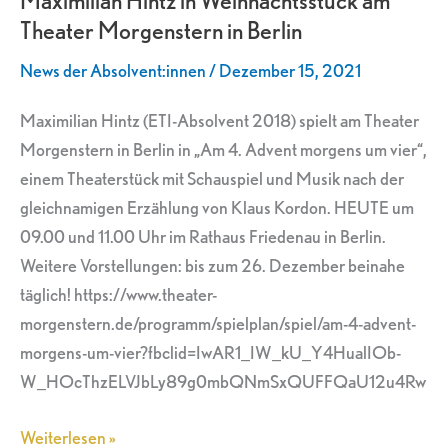
Maximilian Hintz in Weihnachtsstück am
Weihnachtsstück
Theater Morgenstern in Berlin
am
Theater
News der Absolvent:innen
/
Dezember 15, 2021
Morgenstern
in
Maximilian Hintz (ETI-Absolvent 2018) spielt am Theater
Berlin
Morgenstern in Berlin in „Am 4. Advent morgens um vier“,
einem Theaterstück mit Schauspiel und Musik nach der
gleichnamigen Erzählung von Klaus Kordon. HEUTE um
09.00 und 11.00 Uhr im Rathaus Friedenau in Berlin.
Weitere Vorstellungen: bis zum 26. Dezember beinahe
täglich! https://www.theater-
morgenstern.de/programm/spielplan/spiel/am-4-advent-
morgens-um-vier?fbclid=IwAR1_IW_kU_Y4HualIOb-
W_HOcThzELVJbLy89g0mbQNmSxQUFFQaU12u4Rw
Weiterlesen »