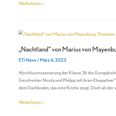
Weiterlesen »
„Nachtland“
von
„Nachtland“ von Marius von Mayenbu
Marius
von
ETI-News
/
März 4, 2023
Mayenburg.
Premiere
Abschlussinszenierung der Klasse 3b des Europäische
am
Geschwister Nicola und Philipp mit ihren Ehepartner*i
16.
dem Dachboden, das eine Kirche zeigt. Doch als der s
März
Weiterlesen »