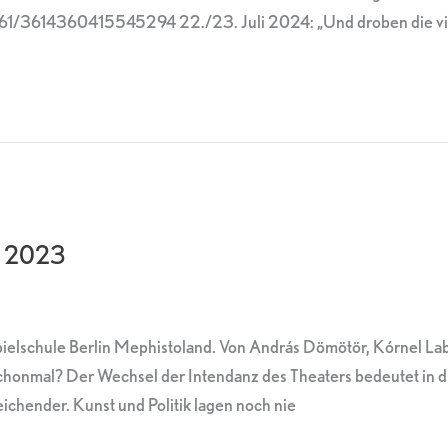
1/3614360415545294 22./23. Juli 2024: „Und droben die vie
li 2023
pielschule Berlin Mephistoland. Von András Dömötör, Kórnel La
chonmal? Der Wechsel der Intendanz des Theaters bedeutet in di
eichender. Kunst und Politik lagen noch nie