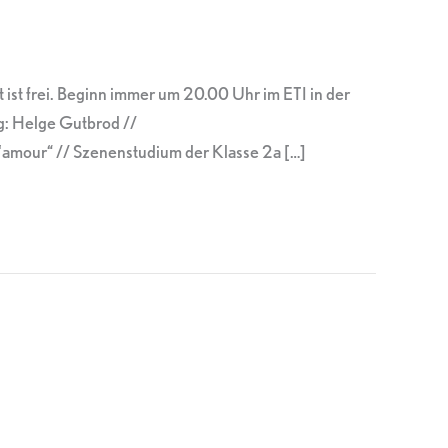
 ist frei. Beginn immer um 20.00 Uhr im ETI in der
g: Helge Gutbrod //
ur“ // Szenenstudium der Klasse 2a […]