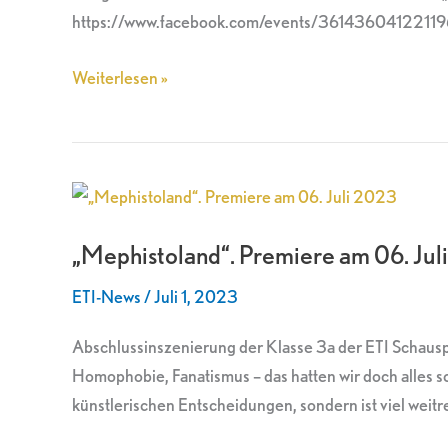
https://www.facebook.com/events/361436041221196
Weiterlesen »
„Mephistoland“.
Premiere
„Mephistoland“. Premiere am 06. Ju
am
06.
ETI-News
/
Juli 1, 2023
Juli
2023
Abschlussinszenierung der Klasse 3a der ETI Schaus
Homophobie, Fanatismus – das hatten wir doch alles s
künstlerischen Entscheidungen, sondern ist viel weitr