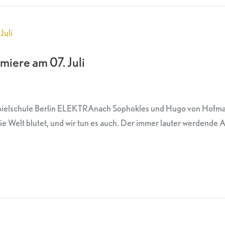
iere am 07. Juli
spielschule Berlin ELEKTRAnach Sophokles und Hugo von Hofma
 Die Welt blutet, und wir tun es auch. Der immer lauter werden