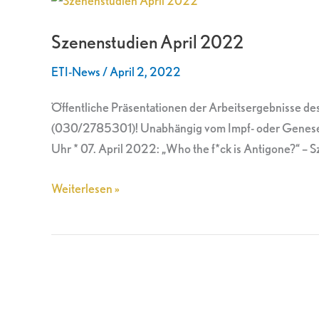
April
Szenenstudien April 2022
2022
ETI-News
/
April 2, 2022
Öffentliche Präsentationen der Arbeitsergebnisse des 
(030/2785301)! Unabhängig vom Impf- oder Genesenen
Uhr * 07. April 2022: „Who the f*ck is Antigone?“ – 
Weiterlesen »