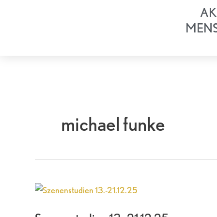
Zum
AK
Inhalt
MEN
springen
michael funke
Szenenstudien
13.-21.12.25