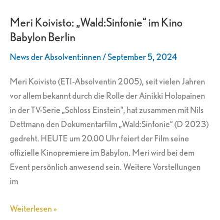
Koivisto:
Meri Koivisto: „Wald:Sinfonie“ im Kino
„Wald:Sinfonie“
Babylon Berlin
im
Kino
News der Absolvent:innen
/
September 5, 2024
Babylon
Berlin
Meri Koivisto (ETI-Absolventin 2005), seit vielen Jahren
vor allem bekannt durch die Rolle der Ainikki Holopainen
in der TV-Serie „Schloss Einstein“, hat zusammen mit Nils
Dettmann den Dokumentarfilm „Wald:Sinfonie“ (D 2023)
gedreht. HEUTE um 20.00 Uhr feiert der Film seine
offizielle Kinopremiere im Babylon. Meri wird bei dem
Event persönlich anwesend sein. Weitere Vorstellungen
im
Weiterlesen »