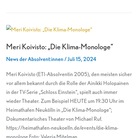
Meri
Koivisto:
Meri Koivisto: „Die Klima-Monologe“
„Die
Klima-
News der Absolvent:innen
/
Juli 15, 2024
Monologe“
Meri Koivisto (ETI-Absolventin 2005), den meisten sicher
vor allem bekannt durch die Rolle der Ainikki Holopainen
in der TV-Serie „Schloss Einstein“, spielt auch immer
wieder Theater. Zum Beispiel HEUTE um 19.30 Uhr im
Heimathafen Neukölln in „Die Klima-Monologe“;
Dokumentarisches Theater von Michael Ruf.
https://heimathafen-neukoelln.de/events/die-klima-
monologe Foto: Valeria Mitelman