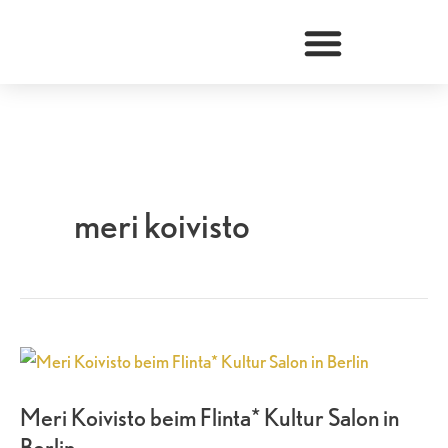
Zum
Inhalt
springen
meri koivisto
Meri
Koivisto
Meri Koivisto beim Flinta* Kultur Salon in
beim
Berlin
Flinta*