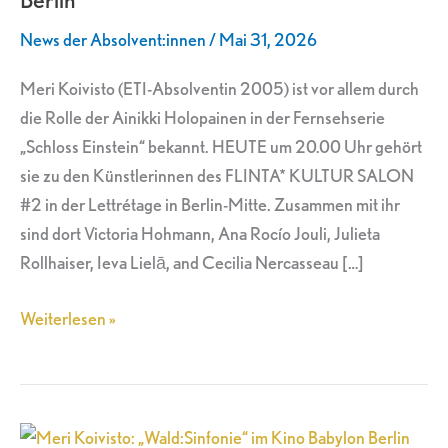
Kultur
News der Absolvent:innen
/
Mai 31, 2026
Salon
in
Meri Koivisto (ETI-Absolventin 2005) ist vor allem durch
Berlin
die Rolle der Ainikki Holopainen in der Fernsehserie
„Schloss Einstein“ bekannt. HEUTE um 20.00 Uhr gehört
sie zu den Künstlerinnen des FLINTA* KULTUR SALON
#2 in der Lettrétage in Berlin-Mitte. Zusammen mit ihr
sind dort Victoria Hohmann, Ana Rocío Jouli, Julieta
Rollhaiser, Ieva Lielā, and Cecilia Nercasseau […]
Weiterlesen »
Meri