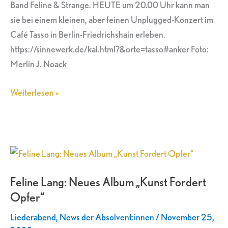
Band Feline & Strange. HEUTE um 20.00 Uhr kann man
sie bei einem kleinen, aber feinen Unplugged-Konzert im
Café Tasso in Berlin-Friedrichshain erleben.
https://sinnewerk.de/kal.html?&orte=tasso#anker Foto:
Merlin J. Noack
Weiterlesen »
Feline
Lang:
Feline Lang: Neues Album „Kunst Fordert
Neues
Opfer“
Album
„Kunst
Liederabend
,
News der Absolvent:innen
/
November 25,
Fordert