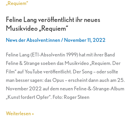
Lang
veröffentlicht
Feline Lang veröffentlicht ihr neues
ihr
Musikvideo „Requiem“
neues
Musikvideo
News der Absolvent:innen
/
November 11, 2022
„Requiem“
Feline Lang (ETI-Absolventin 1999) hat mit ihrer Band
Feline & Strange soeben das Musikvideo „Requiem. Der
Film“ auf YouTube veröffentlicht. Der Song – oder sollte
man besser sagen: das Opus – erscheint dann auch am 25.
November 2022 auf dem neuen Feline-&-Strange-Album
„Kunst fordert Opfer“. Foto: Roger Steen
Weiterlesen »