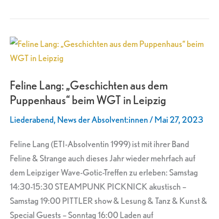
Feline
Lang:
„Geschichten
Feline Lang: „Geschichten aus dem
aus
Puppenhaus“ beim WGT in Leipzig
dem
Puppenhaus“
Liederabend
,
News der Absolvent:innen
/
Mai 27, 2023
beim
WGT
Feline Lang (ETI-Absolventin 1999) ist mit ihrer Band
in
Feline & Strange auch dieses Jahr wieder mehrfach auf
Leipzig
dem Leipziger Wave-Gotic-Treffen zu erleben: Samstag
14:30-15:30 STEAMPUNK PICKNICK akustisch –
Samstag 19:00 PITTLER show & Lesung & Tanz & Kunst &
Special Guests – Sonntag 16:00 Laden auf