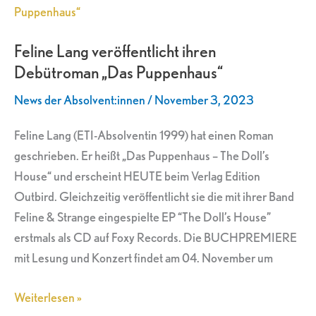
Lang
veröffentlicht
Feline Lang veröffentlicht ihren
ihren
Debütroman „Das Puppenhaus“
Debütroman
„Das
News der Absolvent:innen
/
November 3, 2023
Puppenhaus“
Feline Lang (ETI-Absolventin 1999) hat einen Roman
geschrieben. Er heißt „Das Puppenhaus – The Doll’s
House“ und erscheint HEUTE beim Verlag Edition
Outbird. Gleichzeitig veröffentlicht sie die mit ihrer Band
Feline & Strange eingespielte EP “The Doll’s House”
erstmals als CD auf Foxy Records. Die BUCHPREMIERE
mit Lesung und Konzert findet am 04. November um
Weiterlesen »