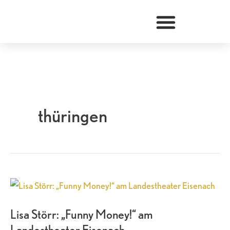
Zum
Inhalt
springen
thüringen
Lisa
Störr:
Lisa Störr: „Funny Money!“ am
„Funny
Landestheater Eisenach
Money!“