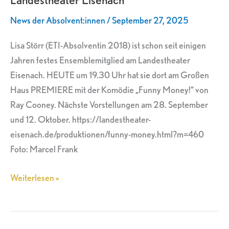
am
News der Absolvent:innen
/
September 27, 2025
Landestheater
Eisenach
Lisa Störr (ETI-Absolventin 2018) ist schon seit einigen
Jahren festes Ensemblemitglied am Landestheater
Eisenach. HEUTE um 19.30 Uhr hat sie dort am Großen
Haus PREMIERE mit der Komödie „Funny Money!“ von
Ray Cooney. Nächste Vorstellungen am 28. September
und 12. Oktober. https://landestheater-
eisenach.de/produktionen/funny-money.html?m=460
Foto: Marcel Frank
Weiterlesen »