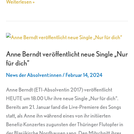
Weiterlesen »
Anne
Berndt
Anne Berndt veröffentlicht neue Single „Nur
veröffentlicht
für dich“
neue
Single
News der Absolvent:innen
/
Februar 14, 2024
„Nur
für
Anne Berndt (ETI-Absolventin 2017) veröffentlicht
dich“
HEUTE um 18.00 Uhr ihre neue Single „Nur für dich“.
Bereits am 21. Januar fand die Live-Premiere des Songs
statt, als Anne ihn während eines von ihr initiierten
Benefiz-Konzertes zugunsten der Thüringer Flutopfer in
der Blasiikirche Nordhausen sang. Den Mitschnitt ihres