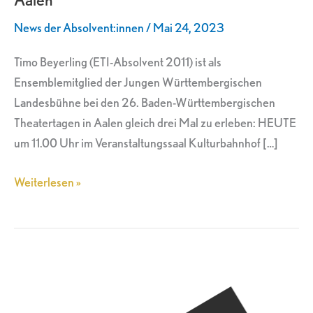
26.
News der Absolvent:innen
/
Mai 24, 2023
Theatertagen
in
Timo Beyerling (ETI-Absolvent 2011) ist als
Aalen
Ensemblemitglied der Jungen Württembergischen
Landesbühne bei den 26. Baden-Württembergischen
Theatertagen in Aalen gleich drei Mal zu erleben: HEUTE
um 11.00 Uhr im Veranstaltungssaal Kulturbahnhof […]
Weiterlesen »