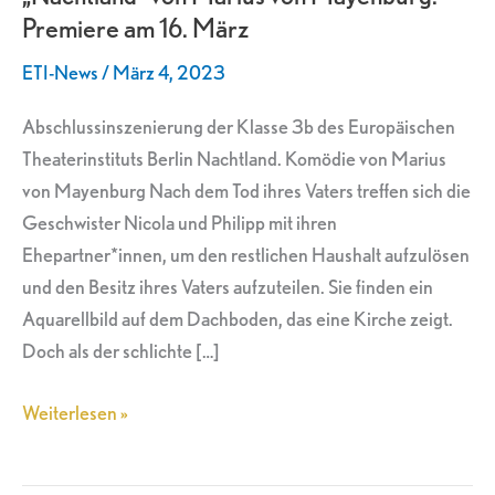
Premiere am 16. März
Mayenburg.
Premiere
ETI-News
/
März 4, 2023
am
16.
Abschlussinszenierung der Klasse 3b des Europäischen
März
Theaterinstituts Berlin Nachtland. Komödie von Marius
von Mayenburg Nach dem Tod ihres Vaters treffen sich die
Geschwister Nicola und Philipp mit ihren
Ehepartner*innen, um den restlichen Haushalt aufzulösen
und den Besitz ihres Vaters aufzuteilen. Sie finden ein
Aquarellbild auf dem Dachboden, das eine Kirche zeigt.
Doch als der schlichte […]
Weiterlesen »