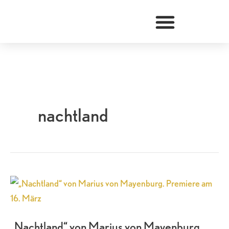
Zum
Inhalt
springen
nachtland
„Nachtland“
von
Marius
„Nachtland“ von Marius von Mayenburg.
von