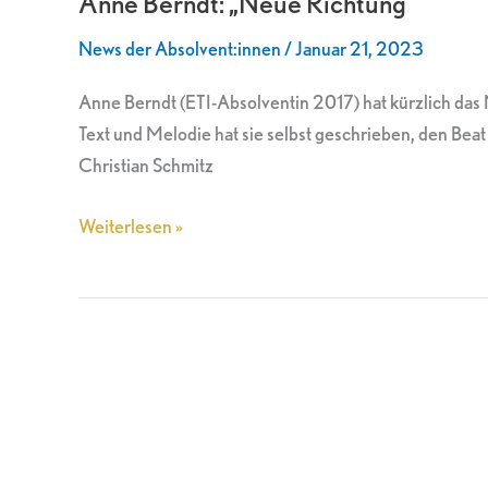
Anne Berndt: „Neue Richtung“
Richtung“
News der Absolvent:innen
/
Januar 21, 2023
Anne Berndt (ETI-Absolventin 2017) hat kürzlich das M
Text und Melodie hat sie selbst geschrieben, den Be
Christian Schmitz
Weiterlesen »