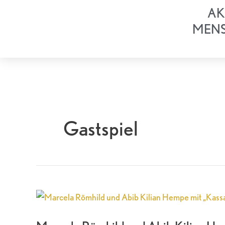
Zum
AK
Inhalt
MEN
springen
Gastspiel
Marcela
Römhild
und