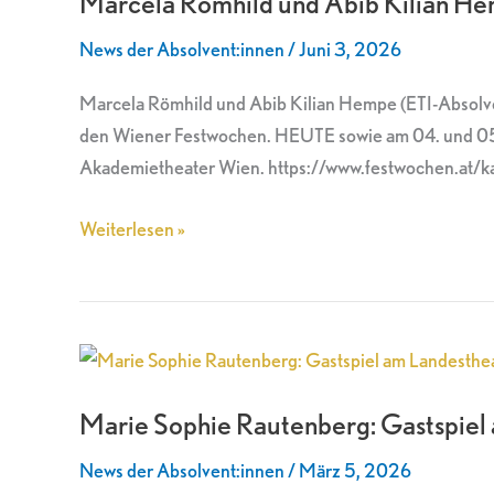
Marcela Römhild und Abib Kilian He
Abib
News der Absolvent:innen
/
Juni 3, 2026
Kilian
Hempe
Marcela Römhild und Abib Kilian Hempe (ETI-Absolven
mit
den Wiener Festwochen. HEUTE sowie am 04. und 05. 
„Kassandra“
Akademietheater Wien. https://www.festwochen.at/ka
bei
den
Weiterlesen »
Wiener
Festwochen
Marie
Sophie
Marie Sophie Rautenberg: Gastspiel
Rautenberg:
Gastspiel
News der Absolvent:innen
/
März 5, 2026
am