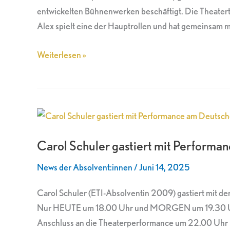
im
entwickelten Bühnenwerken beschäftigt. Die Theatert
dänischen
Alex spielt eine der Hauptrollen und hat gemeinsam m
Odense
Weiterlesen »
Carol
Schuler
Carol Schuler gastiert mit Performa
gastiert
mit
News der Absolvent:innen
/
Juni 14, 2025
Performance
am
Carol Schuler (ETI-Absolventin 2009) gastiert mit d
Deutschen
Nur HEUTE um 18.00 Uhr und MORGEN um 19.30 Uhr am
Theater
Anschluss an die Theaterperformance um 22.00 Uhr m