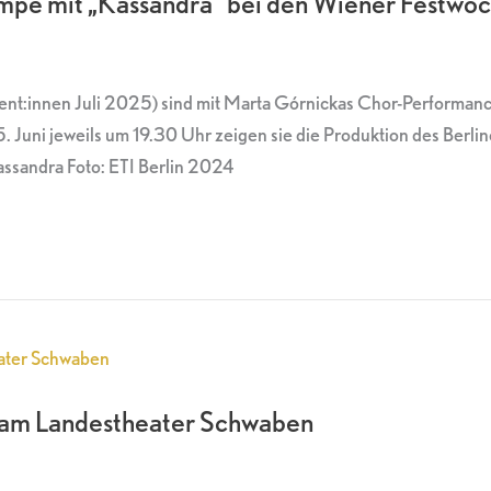
mpe mit „Kassandra“ bei den Wiener Festwo
t:innen Juli 2025) sind mit Marta Górnickas Chor-Performance
Juni jeweils um 19.30 Uhr zeigen sie die Produktion des Berl
ssandra Foto: ETI Berlin 2024
 am Landestheater Schwaben