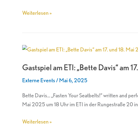
Berlin
Weiterlesen »
Gastspiel
am
Gastspiel am ETI: „Bette Davis“ am 1
ETI:
„Bette
Externe Events
/
Mai 6, 2025
Davis“
am
Bette Davis… „Fasten Your Seatbelts!“ written and pe
17.
Mai 2025 um 18 Uhr im ETI in der Rungestraße 20 in 1
und
18.
Weiterlesen »
Mai
2025