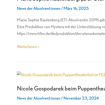
„Der
News der Absolvent:innen
/
März 16, 2025
Uteruskomplex“
am
Marie Sophie Rautenberg (ETI-Absolventin 2019) gibt 
Hessischen
Eine Produktion von Hystera mit der Unterstützung 
Landestheater
https://www.hltm.de/de/produktion/der-uteruskomplex
Marburg
Weiterlesen »
Nicole
Gospodarek
Nicole Gospodarek beim Puppentheat
beim
Puppentheaterfest
News der Absolvent:innen
/
November 23, 2024
im