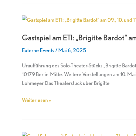
Gastspiel
am
Gastspiel am ETI: „Brigitte Bardot“ a
ETI:
„Brigitte
Externe Events
/
Mai 6, 2025
Bardot“
am
Uraufführung des Solo-Theater-Stücks „Brigitte Bardo
09.,
10179 Berlin-Mitte. Weitere Vorstellungen am 10. Ma
10.
Lohmeyer Das Theaterstück über Brigitte
und
11.
Weiterlesen »
Mai
2025
Carol