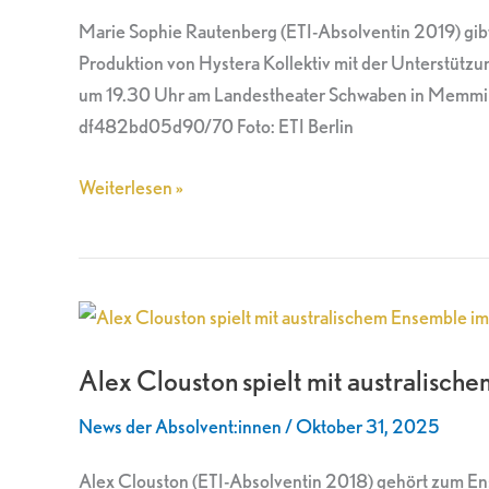
Landestheater
Marie Sophie Rautenberg (ETI-Absolventin 2019) gib
Schwaben
Produktion von Hystera Kollektiv mit der Unterstü
um 19.30 Uhr am Landestheater Schwaben in Memmin
df482bd05d90/70 Foto: ETI Berlin
Weiterlesen »
Alex
Clouston
Alex Clouston spielt mit australisc
spielt
mit
News der Absolvent:innen
/
Oktober 31, 2025
australischem
Ensemble
Alex Clouston (ETI-Absolventin 2018) gehört zum En