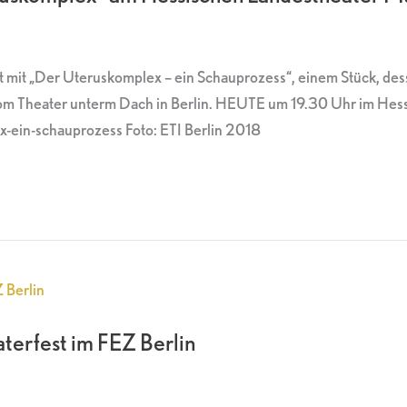
mit „Der Uteruskomplex – ein Schauprozess“, einem Stück, dessen
vom Theater unterm Dach in Berlin. HEUTE um 19.30 Uhr im Hes
-ein-schauprozess Foto: ETI Berlin 2018
erfest im FEZ Berlin