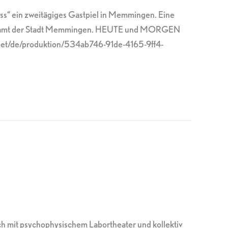
ss“ ein zweitägiges Gastpiel in Memmingen. Eine
Kulturamt der Stadt Memmingen. HEUTE und MORGEN
net/de/produktion/534ab746-91de-4165-9ff4-
h mit psychophysischem Labortheater und kollektiv