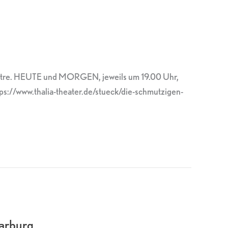
Sartre. HEUTE und MORGEN, jeweils um 19.00 Uhr,
ps://www.thalia-theater.de/stueck/die-schmutzigen-
arburg