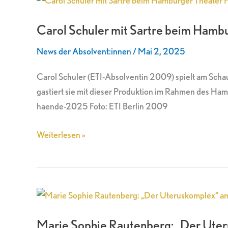
Schuler
Carol Schuler mit Sartre beim Hambu
mit
Sartre
News der Absolvent:innen
/
Mai 2, 2025
beim
Hamburger
Carol Schuler (ETI-Absolventin 2009) spielt am Sch
Theater
gastiert sie mit dieser Produktion im Rahmen des Ham
Festival
haende-2025 Foto: ETI Berlin 2009
Weiterlesen »
Marie
Sophie
Marie Sophie Rautenberg: „Der Ute
Rautenberg: