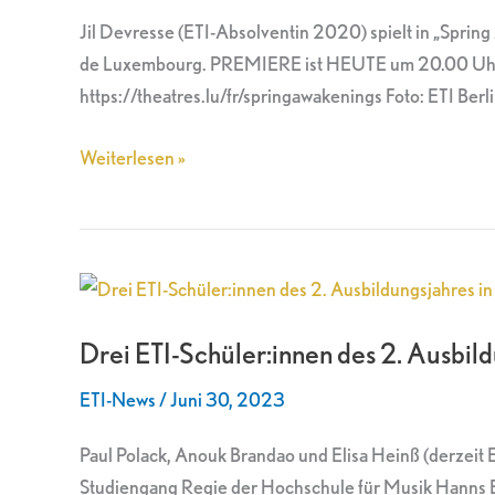
Théâtre
Jil Devresse (ETI-Absolventin 2020) spielt in „Sprin
des
de Luxembourg. PREMIERE ist HEUTE um 20.00 Uhr i
Capucins
https://theatres.lu/fr/springawakenings Foto: ETI Ber
in
Luxemburg
Weiterlesen »
Drei
ETI-
Drei ETI-Schüler:innen des 2. Ausbil
Schüler:innen
des
ETI-News
/
Juni 30, 2023
2.
Ausbildungsjahres
Paul Polack, Anouk Brandao und Elisa Heinß (derzeit 
in
Studiengang Regie der Hochschule für Musik Hanns