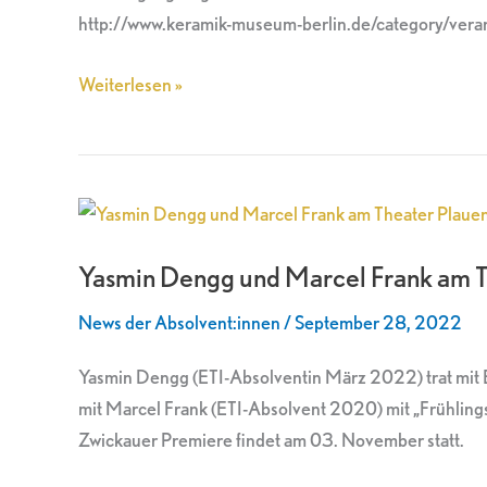
„Frühlings
http://www.keramik-museum-berlin.de/category/vera
Erwachen“
Weiterlesen »
Yasmin
Dengg
Yasmin Dengg und Marcel Frank am 
und
Marcel
News der Absolvent:innen
/
September 28, 2022
Frank
am
Yasmin Dengg (ETI-Absolventin März 2022) trat mit 
Theater
mit Marcel Frank (ETI-Absolvent 2020) mit „Frühlin
Plauen-
Zwickauer Premiere findet am 03. November statt.
Zwickau