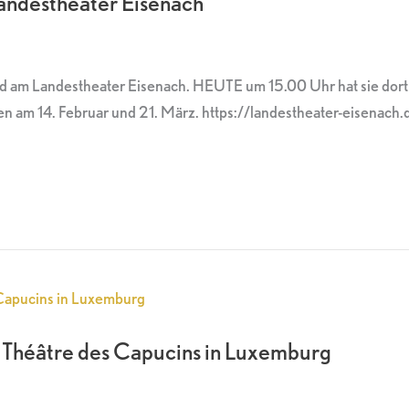
Landestheater Eisenach
lied am Landestheater Eisenach. HEUTE um 15.00 Uhr hat sie d
n am 14. Februar und 21. März. https://landestheater-eisenac
m Théâtre des Capucins in Luxemburg