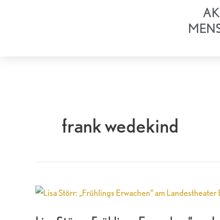
Zum
AK
Inhalt
MEN
springen
frank wedekind
Lisa
Störr:
„Frühlings