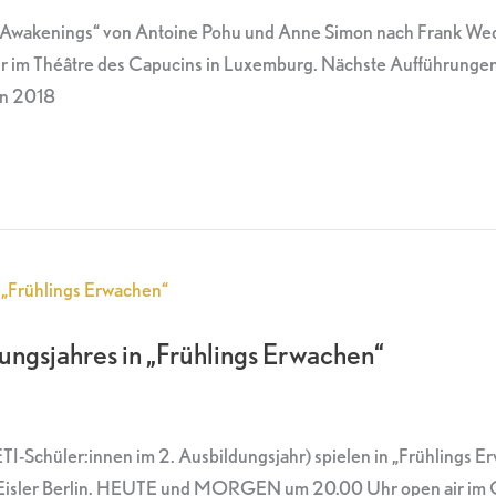
g Awakenings“ von Antoine Pohu und Anne Simon nach Frank Wedek
m Théâtre des Capucins in Luxemburg. Nächste Aufführungen a
lin 2018
dungsjahres in „Frühlings Erwachen“
ETI-Schüler:innen im 2. Ausbildungsjahr) spielen in „Frühlings
 Eisler Berlin. HEUTE und MORGEN um 20.00 Uhr open air im 