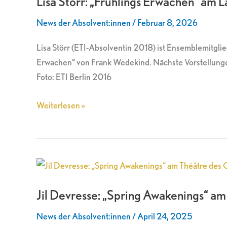
Lisa Störr: „Frühlings Erwachen“ am 
Erwachen“
News der Absolvent:innen
/
Februar 8, 2026
am
Landestheater
Lisa Störr (ETI-Absolventin 2018) ist Ensemblemitg
Eisenach
Erwachen“ von Frank Wedekind. Nächste Vorstellunge
Foto: ETI Berlin 2016
Weiterlesen »
Jil
Devresse:
Jil Devresse: „Spring Awakenings“ a
„Spring
Awakenings“
News der Absolvent:innen
/
April 24, 2025
am