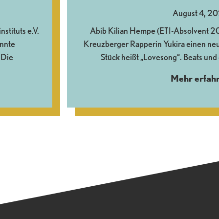
August 4, 2
stituts e.V.
Abib Kilian Hempe (ETI-Absolvent 2
annte
Kreuzberger Rapperin Yukira einen n
 Die
Stück heißt „Lovesong“. Beats und
Mehr erfah