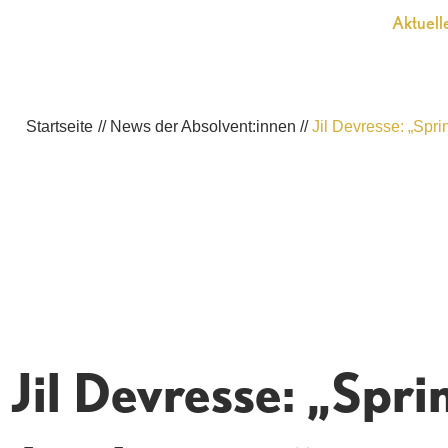
Zum
Aktuell
Inhalt
springen
Startseite
//
News der Absolvent:innen
//
Jil Devresse: „Spr
Jil Devresse: „Spri