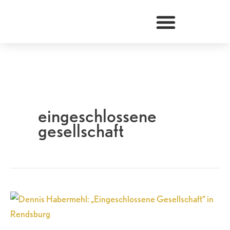
Zum
Inhalt
springen
eingeschlossene
gesellschaft
Dennis
Habermehl:
„Eingeschlossene