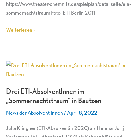
https://www.theater-chemnitz.de/spielplan/detailseite/ein-
sommernachtstraum Foto: ETI Berlin 2011
Weiterlesen »
Drei
ETI-
AbsolventInnen
Drei ETI-AbsolventInnen im
im
„Sommernachtstraum“ in Bautzen
„Sommernachtstraum“
in
News der Absolvent:innen
/
April 8, 2022
Bautzen
Julia Klingner (ETI-Absolventin 2020) als Helena, Jurij
Schiemann (ETI-Absolvent 2014) als Bohnenblüte und