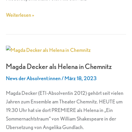
Weiterlesen »
Magda
Decker
Magda Decker als Helena in Chemnitz
als
Helena
News der Absolvent:innen
/
März 18, 2023
in
Chemnitz
Magda Decker (ETI-Absolventin 2012) gehört seit vielen
Jahren zum Ensemble am Theater Chemnitz. HEUTE um
19.30 Uhr hat sie dort PREMIERE als Helena in „Ein
Sommernachtstraum“ von William Shakespeare in der
Übersetzung von Angelika Gundlach.