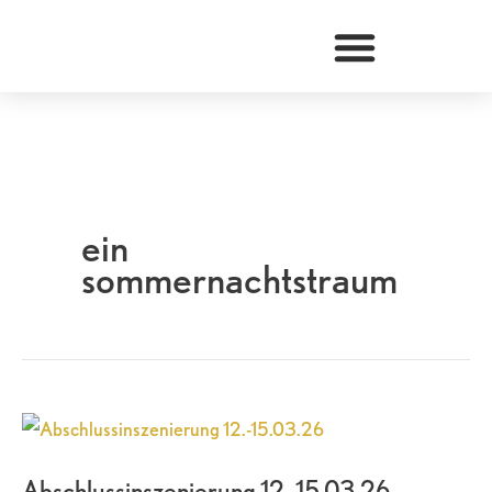
Zum
Inhalt
springen
ein
sommernachtstraum
Abschlussinszenierung
12.-15.03.26
Abschlussinszenierung 12.-15.03.26