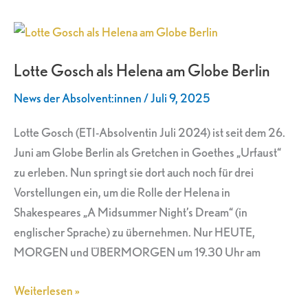
Lotte
Gosch
Lotte Gosch als Helena am Globe Berlin
als
Helena
News der Absolvent:innen
/
Juli 9, 2025
am
Globe
Lotte Gosch (ETI-Absolventin Juli 2024) ist seit dem 26.
Berlin
Juni am Globe Berlin als Gretchen in Goethes „Urfaust“
zu erleben. Nun springt sie dort auch noch für drei
Vorstellungen ein, um die Rolle der Helena in
Shakespeares „A Midsummer Night’s Dream“ (in
englischer Sprache) zu übernehmen. Nur HEUTE,
MORGEN und ÜBERMORGEN um 19.30 Uhr am
Weiterlesen »