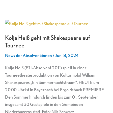
Kolja
Heiß
Kolja Heiß geht mit Shakespeare auf
geht
Tournee
mit
Shakespeare
News der Absolvent:innen
/
Juni 8, 2024
auf
Tournee
Kolja Heiß (ETI-Absolvent 2011) spielt in einer
Tourneetheaterproduktion von Kulturmobil William
Shakespeares „Ein Sommernachtstraum“. HEUTE um
20.00 Uhr ist in Bayerbach bei Ergoldsbach PREMIERE.
Den Sommer hindurch finden bis zum 01. September
insgesamt 30 Gastspiele in den Gemeinden
Niederbayerns statt. Foto: Nils Schwarz