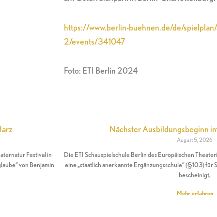
https://www.berlin-buehnen.de/de/spielpla
2/events/341047
Foto: ETI Berlin 2024
Harz
Nächster Ausbildungsbeginn 
August 5, 2026
ernatur Festival in
Die ETI Schauspielschule Berlin des Europäischen Theateri
glaube“ von Benjamin
eine „staatlich anerkannte Ergänzungsschule“ (§103) für S
bescheinigt,
Mehr erfahren