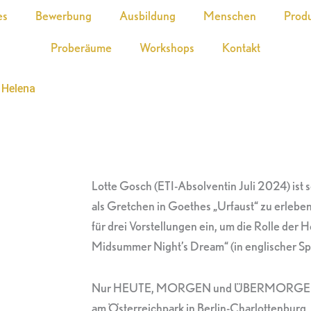
es
Bewerbung
Ausbildung
Menschen
Prod
Proberäume
Workshops
Kontakt
 Helena
Lotte Gosch (ETI-Absolventin Juli 2024) ist 
als Gretchen in Goethes „Urfaust“ zu erleben
für drei Vorstellungen ein, um die Rolle der 
Midsummer Night’s Dream“ (in englischer S
Nur HEUTE, MORGEN und ÜBERMORGEN um
am Österreichpark in Berlin-Charlottenburg.