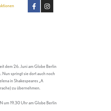
F
I
uktionen
a
n
c
s
e
t
b
a
o
g
o
r
k
a
-
m
f
seit dem 26. Juni am Globe Berlin
. Nun springt sie dort auch noch
Helena in Shakespeares „A
prache) zu übernehmen.
 19.30 Uhr am Globe Berlin