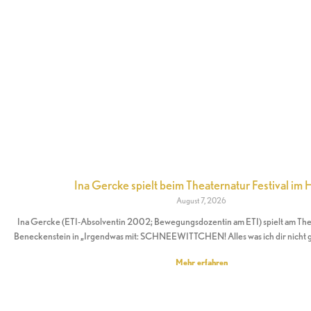
Ina Gercke spielt beim Theaternatur Festival im 
August 7, 2026
Ina Gercke (ETI-Absolventin 2002; Bewegungsdozentin am ETI) spielt am Theat
Beneckenstein in „Irgendwas mit: SCHNEEWITTCHEN! Alles was ich dir nicht 
Mehr erfahren