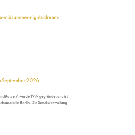
n/a-midsummer-nights-dream-
im September 2026
nstituts e.V. wurde 1997 gegründet und ist
chauspiel in Berlin. Die Senatsverwaltung