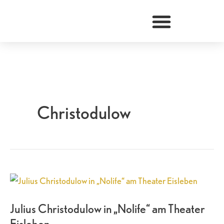
Zum
Inhalt
springen
Christodulow
Julius
Christodulow
Julius Christodulow in „Nolife“ am Theater
in
Eisleben
„Nolife“