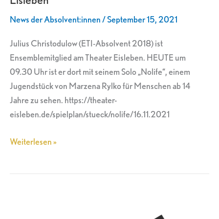
am
News der Absolvent:innen
/
September 15, 2021
Theater
Eisleben
Julius Christodulow (ETI-Absolvent 2018) ist
Ensemblemitglied am Theater Eisleben. HEUTE um
09.30 Uhr ist er dort mit seinem Solo „Nolife“, einem
Jugendstück von Marzena Rylko für Menschen ab 14
Jahre zu sehen. https://theater-
eisleben.de/spielplan/stueck/nolife/16.11.2021
Weiterlesen »