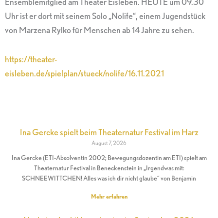
Ensemblemitglied am Theater Eisleben. HEUTE um 09.30
Uhr ist er dort mit seinem Solo „Nolife“, einem Jugendstück
von Marzena Rylko für Menschen ab 14 Jahre zu sehen.
https://theater-
eisleben.de/spielplan/stueck/nolife/16.11.2021
Ina Gercke spielt beim Theaternatur Festival im Harz
August 7, 2026
Ina Gercke (ETI-Absolventin 2002; Bewegungsdozentin am ETI) spielt am
Theaternatur Festival in Beneckenstein in „Irgendwas mit:
SCHNEEWITTCHEN! Alles was ich dir nicht glaube“ von Benjamin
Mehr erfahren