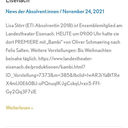
am
News der Absolvent:innen
/
November 24, 2021
Landestheater
Eisenach
Lisa Störr (ETI-Absolventin 2018) ist Ensemblemitglied am
Landestheater Eisenach. HEUTE um 09.00 Uhr hatte sie
dort PREMIERE mit „Bambi“ von Oliver Schmaering nach
Felix Salten. Weitere Vorstellungen: Bis Weihnachten
beinahe täglich. https://www.landestheater-
eisenach.de/produktionen/bambi.html?
ID_Vorstellung=7373&m=385&fbclid=IwAR3iYaBtTRe
X4mU0E60BiJ-oPQnuqfK-JgCckqUvxn5-FFf-
Gy2Qq3F7slE
Weiterlesen »