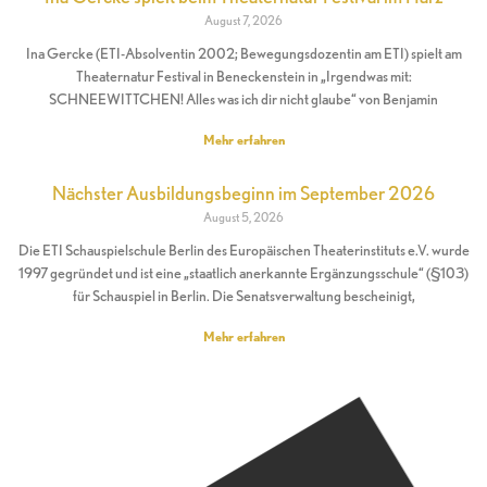
August 7, 2026
Ina Gercke (ETI-Absolventin 2002; Bewegungsdozentin am ETI) spielt am
Theaternatur Festival in Beneckenstein in „Irgendwas mit:
SCHNEEWITTCHEN! Alles was ich dir nicht glaube“ von Benjamin
Mehr erfahren
Nächster Ausbildungsbeginn im September 2026
August 5, 2026
Die ETI Schauspielschule Berlin des Europäischen Theaterinstituts e.V. wurde
1997 gegründet und ist eine „staatlich anerkannte Ergänzungsschule“ (§103)
für Schauspiel in Berlin. Die Senatsverwaltung bescheinigt,
Mehr erfahren