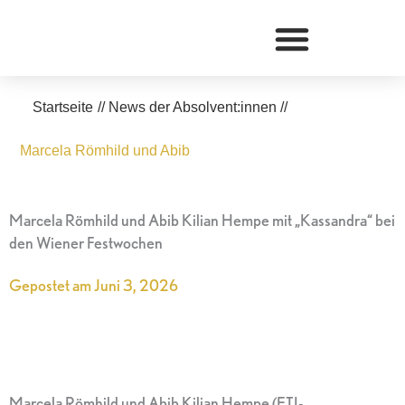
Zum
Inhalt
springen
Startseite
//
News der Absolvent:innen
//
Marcela Römhild und Abib
Marcela Römhild und Abib Kilian Hempe mit „Kassandra“ bei
den Wiener Festwochen
Gepostet am
Juni 3, 2026
Marcela Römhild und Abib Kilian Hempe (ETI-