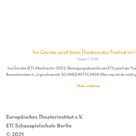
Ina Gercke spielt beim Theaternatur Festival im 
August 7, 2026
Ina Gercke (ETI-Absolventin 2002; Bewegungsdozentin am ETI) spielt am Theat
Beneckenstein in „Irgendwas mit: SCHNEEWITTCHEN! Alles was ich dir nicht 
Mehr erfahren
Europäisches Theaterinstitut e.V.
ETI Schauspielschule Berlin
© 2021