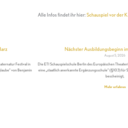
Alle Infos findet ihr hier:
Schauspiel vor der 
Harz
Nächster Ausbildungsbeginn 
August 5, 2026
ernatur Festival in
Die ETI Schauspielschule Berlin des Europäischen Theateri
glaube“ von Benjamin
eine „staatlich anerkannte Ergänzungsschule“ (§103) für S
bescheinigt,
Mehr erfahren