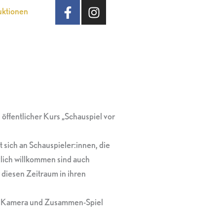
F
I
uktionen
a
n
c
s
e
t
b
a
o
g
o
r
k
a
-
m
f
öffentlicher Kurs „Schauspiel vor
t sich an Schauspieler:innen, die
zlich willkommen sind auch
 diesen Zeitraum in ihren
er Kamera und Zusammen-Spiel