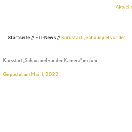
Zum
Aktuell
Inhalt
springen
Startseite
//
ETI-News
//
Kursstart „Schauspiel vor der
Kursstart „Schauspiel vor der Kamera“ im Juni
Gepostet am
Mai 11, 2022