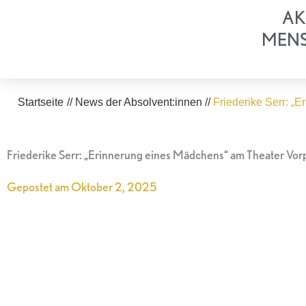
Zum
AK
Inhalt
MEN
springen
Startseite
//
News der Absolvent:innen
//
Friederike Serr: „E
Friederike Serr: „Erinnerung eines Mädchens“ am Theater V
Gepostet am
Oktober 2, 2025