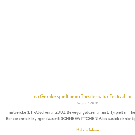
Ina Gercke spielt beim Theaternatur Festival im 
August 7, 2026
Ina Gercke (ETI-Absolventin 2002; Bewegungsdozentin am ETI) spielt am Theat
Beneckenstein in „Irgendwas mit: SCHNEEWITTCHEN! Alles was ich dir nicht 
Mehr erfahren