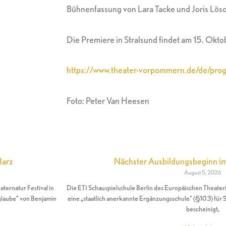
Bühnenfassung von Lara Tacke und Joris Lös
Die Premiere in Stralsund findet am 15. Oktob
https://www.theater-vorpommern.de/de/pro
Foto: Peter Van Heesen
Harz
Nächster Ausbildungsbeginn 
August 5, 2026
ernatur Festival in
Die ETI Schauspielschule Berlin des Europäischen Theateri
glaube“ von Benjamin
eine „staatlich anerkannte Ergänzungsschule“ (§103) für S
bescheinigt,