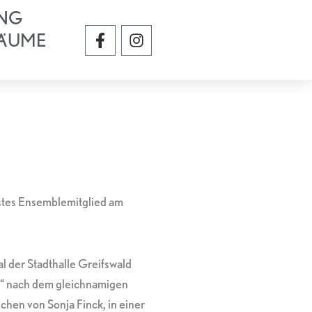
NG
F
I
ÄUME
a
n
c
s
e
t
b
a
o
g
o
r
k
a
-
m
f
estes Ensemblemitglied am
 der Stadthalle Greifswald
“ nach dem gleichnamigen
hen von Sonja Finck, in einer