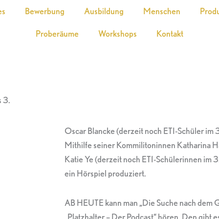
es
Bewerbung
Ausbildung
Menschen
Prod
Proberäume
Workshops
Kontakt
 3.
Oscar Blancke (derzeit noch ETI-Schüler im 3
Mithilfe seiner Kommilitoninnen Katharina 
Katie Ye (derzeit noch ETI-Schülerinnen im 3
ein Hörspiel produziert.
AB HEUTE kann man „Die Suche nach dem G
„Platzhalter – Der Podcast“ hören. Den gibt es