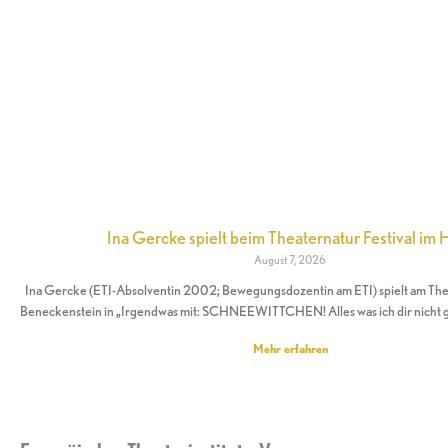
Ina Gercke spielt beim Theaternatur Festival im 
August 7, 2026
Ina Gercke (ETI-Absolventin 2002; Bewegungsdozentin am ETI) spielt am Theat
Beneckenstein in „Irgendwas mit: SCHNEEWITTCHEN! Alles was ich dir nicht 
Mehr erfahren