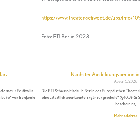
https://www.theater-schwedt.de/ubs/info/
Foto: ETI Berlin 2023
Harz
Nächster Ausbildungsbeginn 
August 5, 2026
ernatur Festival in
Die ETI Schauspielschule Berlin des Europäischen Theateri
glaube“ von Benjamin
eine „staatlich anerkannte Ergänzungsschule“ (§103) für S
bescheinigt,
Mehr erfahren