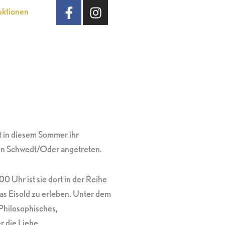
F
I
uktionen
a
n
c
s
e
t
b
a
o
g
o
r
k
a
-
m
f
t in diesem Sommer ihr
n Schwedt/Oder angetreten.
hr ist sie dort in der Reihe
as Eisold zu erleben. Unter dem
, Philosophisches,
 die Liebe.