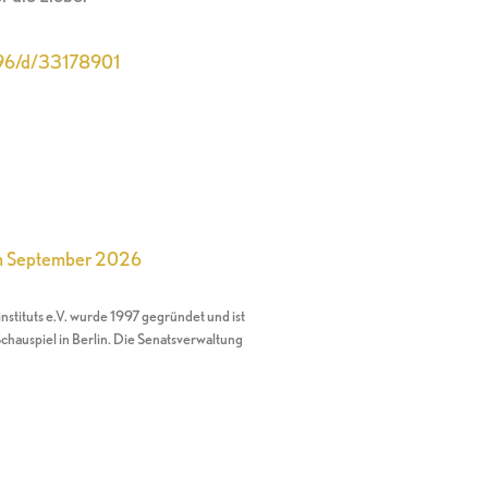
1096/d/33178901
im September 2026
nstituts e.V. wurde 1997 gegründet und ist
chauspiel in Berlin. Die Senatsverwaltung