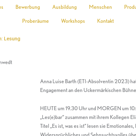
es
Bewerbung
Ausbildung
Menschen
Prod
Proberäume
Workshops
Kontakt
h: Lesung
chwedt
Anna Luise Barth (ETI-Absolventin 2023) ha
Engagement an den Uckermärkischen Bühne
HEUTE um 19.30 Uhr und MORGEN um 10.00 U
„Les(e)bar“ zusammen mit ihrem Kollegen Eli
Titel „Es ist, was es ist“ lesen sie Emotionales
Widersprüchliches und Sehnsuchtsvolles über