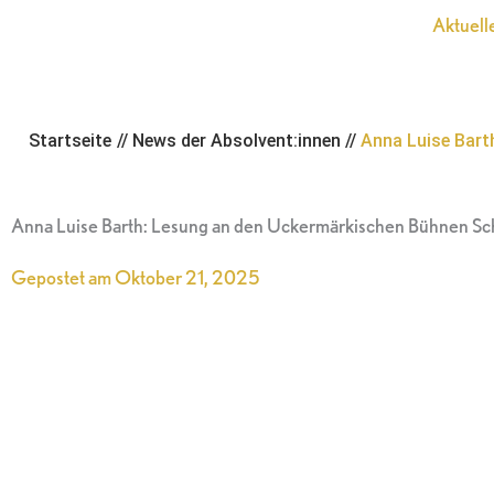
Zum
Aktuell
Inhalt
springen
Startseite
//
News der Absolvent:innen
//
Anna Luise Bart
Anna Luise Barth: Lesung an den Uckermärkischen Bühnen S
Gepostet am
Oktober 21, 2025