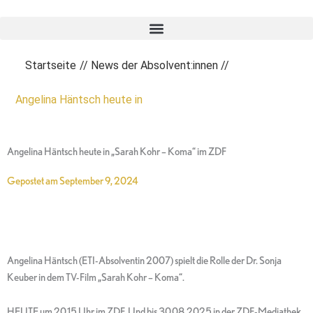
Zum
Inhalt
springen
Startseite
//
News der Absolvent:innen
//
Angelina Häntsch heute in
Angelina Häntsch heute in „Sarah Kohr – Koma“ im ZDF
Gepostet am
September 9, 2024
Angelina Häntsch (ETI-Absolventin 2007) spielt die Rolle der Dr. Sonja
Keuber in dem TV-Film „Sarah Kohr – Koma“.
HEUTE um 20.15 Uhr im ZDF. Und bis 30.08.2025 in der ZDF-Mediathek