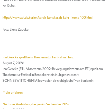
verfügbar.
https://www.zdf.de/serien/sarah-kohr/sarah-kohr—koma-100.html
Foto: Elena Zaucke
Ina Gercke spielt beim Theaternatur Festival im Harz
August 7, 2026
Ina Gercke (ETI-Absolventin 2002; Bewegungsdozentin am ETI) spielt am
Theaternatur Festival in Beneckenstein in „Irgendwas mit:
SCHNEEWITTCHEN! Alles was ich dir nicht glaube“ von Benjamin
Mehr erfahren
Nächster Ausbildungsbeginn im September 2026