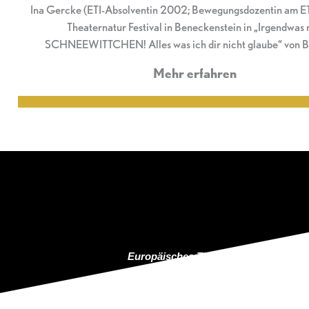
Ina Gercke (ETI-Absolventin 2002; Bewegungsdozentin am ETI
Theaternatur Festival in Beneckenstein in „Irgendwas 
SCHNEEWITTCHEN! Alles was ich dir nicht glaube“ von 
Mehr erfahren
Europäisches Theaterinstitut e.V.
ETI Schauspielschule Berlin
© 2021
Impressum