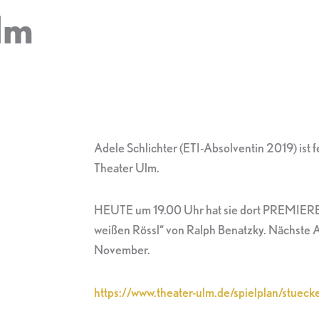
lm
Adele Schlichter (ETI-Absolventin 2019) ist
Theater Ulm.
HEUTE um 19.00 Uhr hat sie dort PREMIERE al
weißen Rössl“ von Ralph Benatzky. Nächste A
November.
https://www.theater-ulm.de/spielplan/stueck