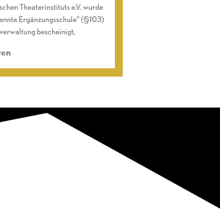
schen Theaterinstituts e.V. wurde
rkannte Ergänzungsschule“ (§103)
sverwaltung bescheinigt,
ren