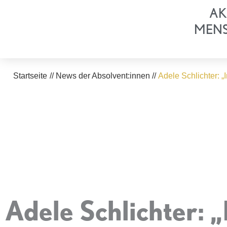
Zum
AK
Inhalt
MEN
springen
Startseite
//
News der Absolvent:innen
//
Adele Schlichter: 
Adele Schlichter: 