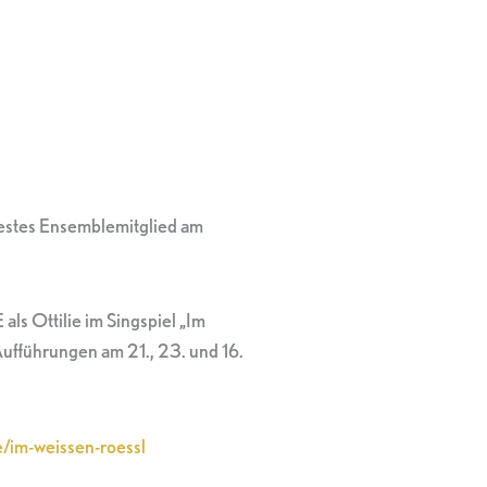
 festes Ensemblemitglied am
s Ottilie im Singspiel „Im
ufführungen am 21., 23. und 16.
e/im-weissen-roessl