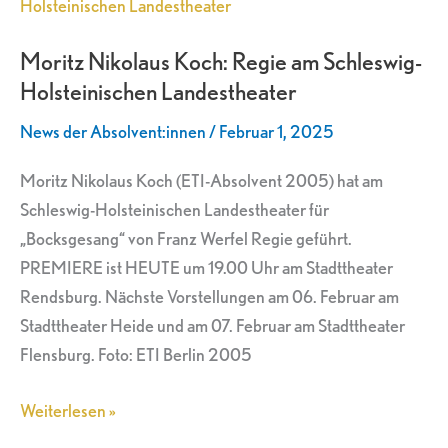
Nikolaus
Koch:
Moritz Nikolaus Koch: Regie am Schleswig-
Regie
Holsteinischen Landestheater
am
Schleswig-
News der Absolvent:innen
/
Februar 1, 2025
Holsteinischen
Landestheater
Moritz Nikolaus Koch (ETI-Absolvent 2005) hat am
Schleswig-Holsteinischen Landestheater für
„Bocksgesang“ von Franz Werfel Regie geführt.
PREMIERE ist HEUTE um 19.00 Uhr am Stadttheater
Rendsburg. Nächste Vorstellungen am 06. Februar am
Stadttheater Heide und am 07. Februar am Stadttheater
Flensburg. Foto: ETI Berlin 2005
Weiterlesen »