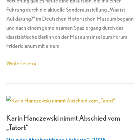
Vertiefung gab es heute eine Exkursion, die mit einer
Führung durch die aktuelle Sonderausstellung „Was ist
Aufklärung?“ im Deutschen Historischen Museum begann
und nach einem gemeinsamen Spaziergang durch das
klassizistische Berlin von der Museumsinsel zum Forum
Fridericianum mit einem
Weiterlesen »
Karin
Hanczewski
Karin Hanczewski nimmt Abschied vom
nimmt
„Tatort“
Abschied
vom
News der Absolvent:innen
/
Februar 2, 2025