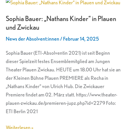
Sophia
Bauer:
Sophia Bauer: „Nathans Kinder“ in Plauen
„Nathans
und Zwickau
Kinder“
in
News der Absolvent:innen
/
Februar 14, 2025
Plauen
und
Sophia Bauer (ETI-Absolventin 2021) ist seit Beginn
Zwickau
dieser Spielzeit festes Ensemblemitglied am Jungen
Theater Plauen Zwickau. HEUTE um 18.00 Uhr hat sie an
der Kleinen Bühne Plauen PREMIERE als Recha in
„Nathans Kinder“ von Ulrich Hub. Die Zwickauer
Premiere findet am 02. März statt. https://www.theater-
plauen-zwickau.de/premieren-jupz.php?id=2279 Foto:
ETI Berlin 2021
Weiterlesen »