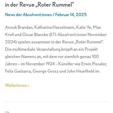
in der Revue „Roter Rummel“
zusammen
in
News der Absolvent:innen
/
Februar 14, 2025
der
Revue
Anouk Brandao, Katharina Hasselmann, Katie Ye, Max
„Roter
Kroll und Oscar Blancke (ETI-Absolvent:innen November
Rummel“
2024) spielen zusammen in der Revue „Roter Rummel“.
Die multimediale Veranstaltung knüpft an ein Projekt
gleichen Namens an, mit dem vor ziemlich genau 100
Jahren – im November 1924 – Künstler wie Erwin Piscator,
Felix Gasbarra, George Grosz und John Heartfield im
Weiterlesen »