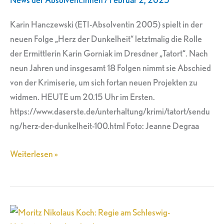
„Tatort“
Karin Hanczewski (ETI-Absolventin 2005) spielt in der
neuen Folge „Herz der Dunkelheit“ letztmalig die Rolle
der Ermittlerin Karin Gorniak im Dresdner „Tatort“. Nach
neun Jahren und insgesamt 18 Folgen nimmt sie Abschied
von der Krimiserie, um sich fortan neuen Projekten zu
widmen. HEUTE um 20.15 Uhr im Ersten.
https://www.daserste.de/unterhaltung/krimi/tatort/sendu
ng/herz-der-dunkelheit-100.html Foto: Jeanne Degraa
Weiterlesen »
Moritz