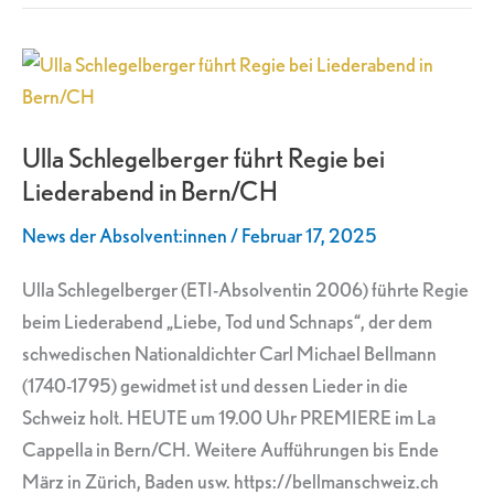
Ulla
Schlegelberger
führt
Ulla Schlegelberger führt Regie bei
Regie
Liederabend in Bern/CH
bei
Liederabend
News der Absolvent:innen
/
Februar 17, 2025
in
Bern/CH
Ulla Schlegelberger (ETI-Absolventin 2006) führte Regie
beim Liederabend „Liebe, Tod und Schnaps“, der dem
schwedischen Nationaldichter Carl Michael Bellmann
(1740-1795) gewidmet ist und dessen Lieder in die
Schweiz holt. HEUTE um 19.00 Uhr PREMIERE im La
Cappella in Bern/CH. Weitere Aufführungen bis Ende
März in Zürich, Baden usw. https://bellmanschweiz.ch