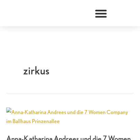
Zum
Inhalt
springen
zirkus
Anna-
Katharina
Andrees
Anna-Katharina Andrees und die 7 Women
und