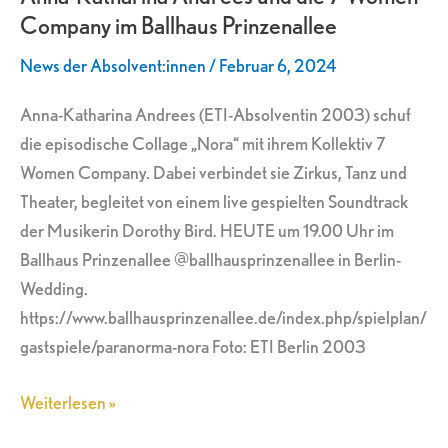
Company im Ballhaus Prinzenallee
die
7
News der Absolvent:innen
/
Februar 6, 2024
Women
Company
Anna-Katharina Andrees (ETI-Absolventin 2003) schuf
im
die episodische Collage „Nora“ mit ihrem Kollektiv 7
Ballhaus
Women Company. Dabei verbindet sie Zirkus, Tanz und
Prinzenallee
Theater, begleitet von einem live gespielten Soundtrack
der Musikerin Dorothy Bird. HEUTE um 19.00 Uhr im
Ballhaus Prinzenallee @ballhausprinzenallee in Berlin-
Wedding.
https://www.ballhausprinzenallee.de/index.php/spielplan/
gastspiele/paranorma-nora Foto: ETI Berlin 2003
Weiterlesen »