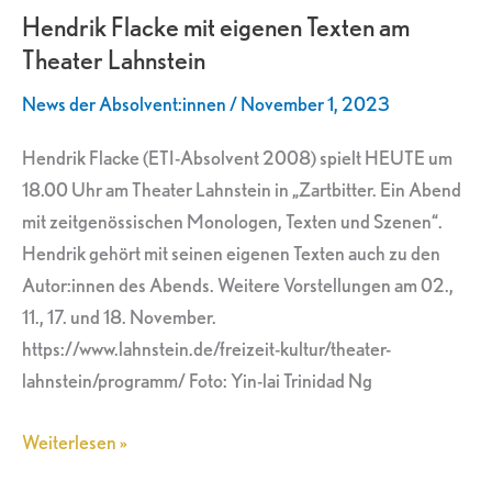
Hendrik Flacke mit eigenen Texten am
eigenen
Theater Lahnstein
Texten
am
News der Absolvent:innen
/
November 1, 2023
Theater
Lahnstein
Hendrik Flacke (ETI-Absolvent 2008) spielt HEUTE um
18.00 Uhr am Theater Lahnstein in „Zartbitter. Ein Abend
mit zeitgenössischen Monologen, Texten und Szenen“.
Hendrik gehört mit seinen eigenen Texten auch zu den
Autor:innen des Abends. Weitere Vorstellungen am 02.,
11., 17. und 18. November.
https://www.lahnstein.de/freizeit-kultur/theater-
lahnstein/programm/ Foto: Yin-lai Trinidad Ng
Weiterlesen »