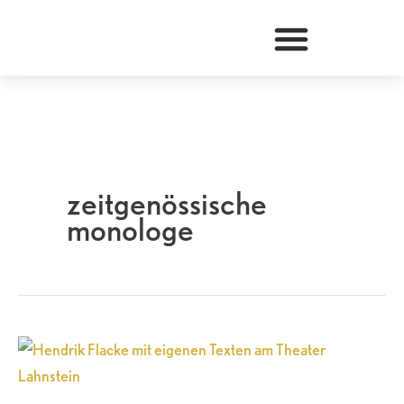
Zum
Inhalt
springen
zeitgenössische
monologe
Hendrik
Flacke
mit