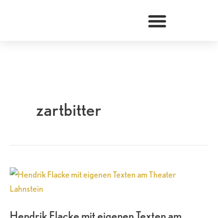
Zum
Inhalt
springen
zartbitter
Hendrik
Flacke
mit
Hendrik Flacke mit eigenen Texten am
eigenen