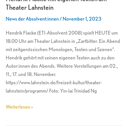
Theater Lahnstein
Texten
am
News der Absolvent:innen
/
November 1, 2023
Theater
Lahnstein
Hendrik Flacke (ETI-Absolvent 2008) spielt HEUTE um
18.00 Uhr am Theater Lahnstein in „Zartbitter. Ein Abend
mit zeitgenössischen Monologen, Texten und Szenen“.
Hendrik gehört mit seinen eigenen Texten auch zu den
Autor:innen des Abends. Weitere Vorstellungen am 02.,
11., 17. und 18. November.
https://www.lahnstein.de/freizeit-kultur/theater-
lahnstein/programm/ Foto: Yin-lai Trinidad Ng
Weiterlesen »