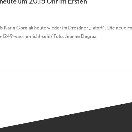
 heute um 20.15 Uhr im Ersten
s Karin Gorniak heute wieder im Dresdner „Tatort“ . Die neue Fol
ge-1249-was-ihr-nicht-seht/ Foto: Jeanne Degraa