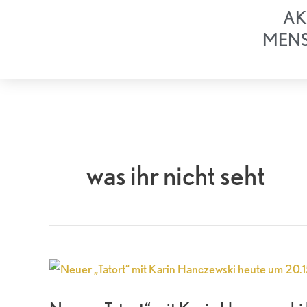
Zum
AK
Inhalt
MEN
springen
was ihr nicht seht
Neuer
„Tatort“
mit