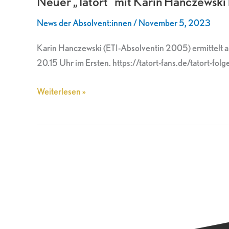
Neuer „Tatort“ mit Karin Hanczewski
Karin
News der Absolvent:innen
/
November 5, 2023
Hanczewski
heute
Karin Hanczewski (ETI-Absolventin 2005) ermittelt al
um
20.15 Uhr im Ersten. https://tatort-fans.de/tatort-fol
20.15
Uhr
Weiterlesen »
im
Ersten